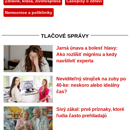
Zdravie, krása, životospráva
Časopisy o zdraví
Nemocnice a polikliniky
TLAČOVÉ SPRÁVY
Jarná únava a bolesť hlavy:
Ako rozlíšiť migrénu a kedy
navštíviť experta
Neviditeľný strojček na zuby po
40-ke: neskoro alebo ideálny
čas?
Sivý zákal: prvé príznaky, ktoré
ľudia často prehliadajú