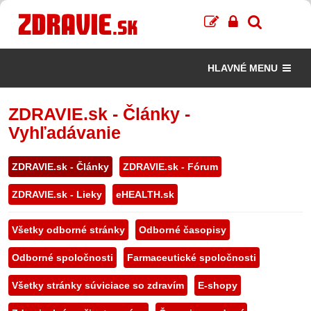
HLAVNÉ MENU
ZDRAVIE.sk - Články -
Vyhľadávanie
ZDRAVIE.sk - Články
ZDRAVIE.sk - Fórum
ZDRAVIE.sk - Lieky
eHEALTH.sk
Všetky odborné stránky
Odborné časopisy
Odborné spoločnosti
Farmaceutické spoločnosti
Všetky stránky súviciace so zdravím
E-shopy