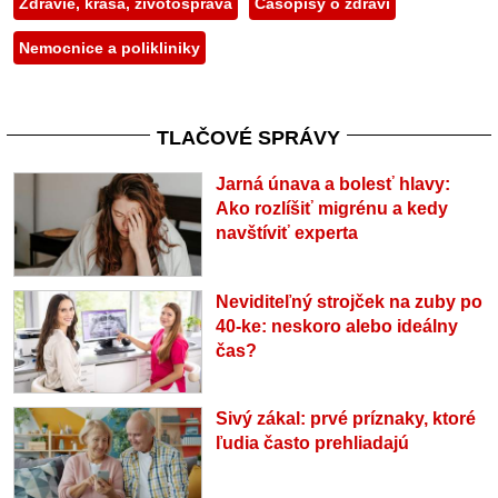
Zdravie, krása, životospráva
Časopisy o zdraví
Nemocnice a polikliniky
TLAČOVÉ SPRÁVY
Jarná únava a bolesť hlavy:
Ako rozlíšiť migrénu a kedy
navštíviť experta
Neviditeľný strojček na zuby po
40-ke: neskoro alebo ideálny
čas?
Sivý zákal: prvé príznaky, ktoré
ľudia často prehliadajú