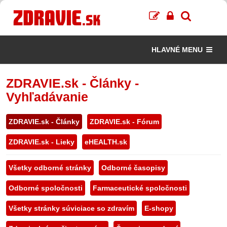
HLAVNÉ MENU
ZDRAVIE.sk - Články -
Vyhľadávanie
ZDRAVIE.sk - Články
ZDRAVIE.sk - Fórum
ZDRAVIE.sk - Lieky
eHEALTH.sk
Všetky odborné stránky
Odborné časopisy
Odborné spoločnosti
Farmaceutické spoločnosti
Všetky stránky súviciace so zdravím
E-shopy