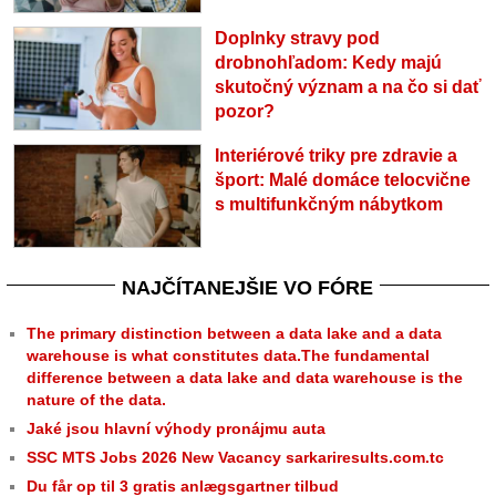
Doplnky stravy pod
drobnohľadom: Kedy majú
skutočný význam a na čo si dať
pozor?
Interiérové triky pre zdravie a
šport: Malé domáce telocvične
s multifunkčným nábytkom
NAJČÍTANEJŠIE VO FÓRE
The primary distinction between a data lake and a data
warehouse is what constitutes data.The fundamental
difference between a data lake and data warehouse is the
nature of the data.
Jaké jsou hlavní výhody pronájmu auta
SSC MTS Jobs 2026 New Vacancy sarkariresults.com.tc
Du får op til 3 gratis anlægsgartner tilbud