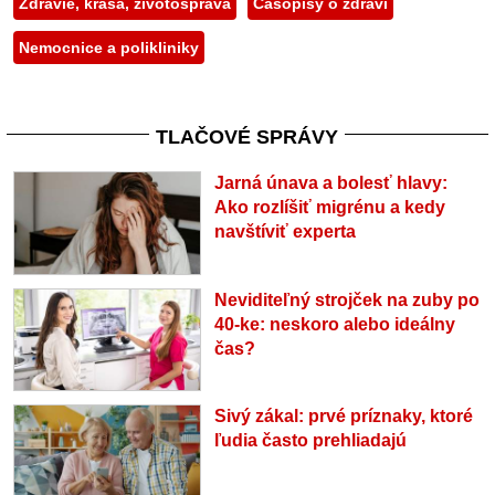
Zdravie, krása, životospráva
Časopisy o zdraví
Nemocnice a polikliniky
TLAČOVÉ SPRÁVY
Jarná únava a bolesť hlavy:
Ako rozlíšiť migrénu a kedy
navštíviť experta
Neviditeľný strojček na zuby po
40-ke: neskoro alebo ideálny
čas?
Sivý zákal: prvé príznaky, ktoré
ľudia často prehliadajú