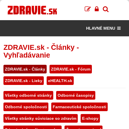
HLAVNÉ MENU
ZDRAVIE.sk - Články -
Vyhľadávanie
ZDRAVIE.sk - Články
ZDRAVIE.sk - Fórum
ZDRAVIE.sk - Lieky
eHEALTH.sk
Všetky odborné stránky
Odborné časopisy
Odborné spoločnosti
Farmaceutické spoločnosti
Všetky stránky súviciace so zdravím
E-shopy