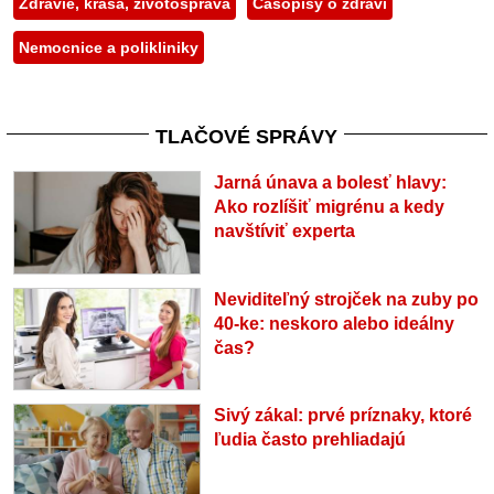
Zdravie, krása, životospráva
Časopisy o zdraví
Nemocnice a polikliniky
TLAČOVÉ SPRÁVY
Jarná únava a bolesť hlavy:
Ako rozlíšiť migrénu a kedy
navštíviť experta
Neviditeľný strojček na zuby po
40-ke: neskoro alebo ideálny
čas?
Sivý zákal: prvé príznaky, ktoré
ľudia často prehliadajú