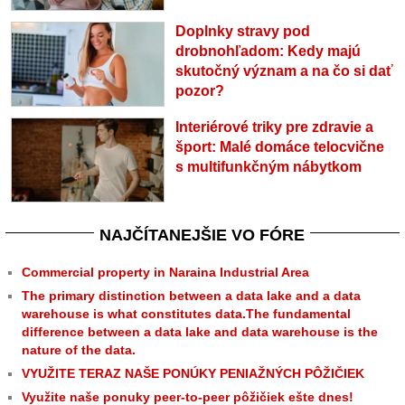
Doplnky stravy pod
drobnohľadom: Kedy majú
skutočný význam a na čo si dať
pozor?
Interiérové triky pre zdravie a
šport: Malé domáce telocvične
s multifunkčným nábytkom
NAJČÍTANEJŠIE VO FÓRE
Commercial property in Naraina Industrial Area
The primary distinction between a data lake and a data
warehouse is what constitutes data.The fundamental
difference between a data lake and data warehouse is the
nature of the data.
VYUŽITE TERAZ NAŠE PONÚKY PENIAŽNÝCH PÔŽIČIEK
Využite naše ponuky peer-to-peer pôžičiek ešte dnes!