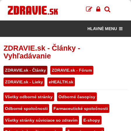
HLAVNÉ MENU
ZDRAVIE.sk - Články -
Vyhľadávanie
ZDRAVIE.sk - Články
ZDRAVIE.sk - Fórum
ZDRAVIE.sk - Lieky
eHEALTH.sk
Všetky odborné stránky
Odborné časopisy
Odborné spoločnosti
Farmaceutické spoločnosti
Všetky stránky súviciace so zdravím
E-shopy