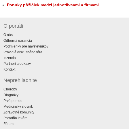
Ponuky pôžičiek medzi jednotlivcami a firmami
O portáli
O nás
Odborná garancia
Podmienky pre návštevníkov
Pravidlá diskusného fóra
Inzercia
Partneri a odkazy
Kontakt
Neprehliadnite
Choroby
Diagnózy
Prvá pomoc
Medicínsky slovník
Zdravotné komunity
Poradňa lekára
Fórum