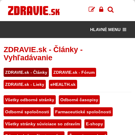
HLAVNÉ MENU
ZDRAVIE.sk - Články -
Vyhľadávanie
ZDRAVIE.sk - Články
ZDRAVIE.sk - Fórum
ZDRAVIE.sk - Lieky
eHEALTH.sk
Všetky odborné stránky
Odborné časopisy
Odborné spoločnosti
Farmaceutické spoločnosti
Všetky stránky súviciace so zdravím
E-shopy