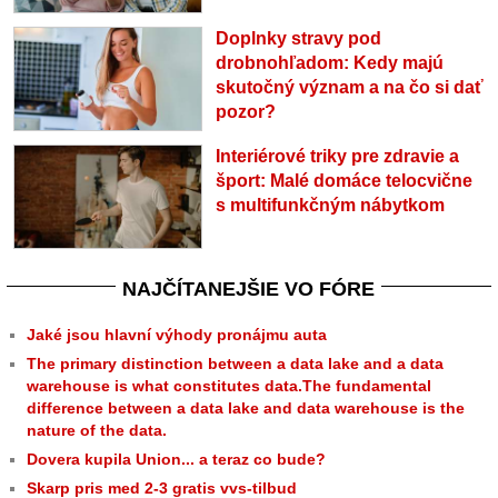
Doplnky stravy pod
drobnohľadom: Kedy majú
skutočný význam a na čo si dať
pozor?
Interiérové triky pre zdravie a
šport: Malé domáce telocvične
s multifunkčným nábytkom
NAJČÍTANEJŠIE VO FÓRE
Jaké jsou hlavní výhody pronájmu auta
The primary distinction between a data lake and a data
warehouse is what constitutes data.The fundamental
difference between a data lake and data warehouse is the
nature of the data.
Dovera kupila Union... a teraz co bude?
Skarp pris med 2-3 gratis vvs-tilbud