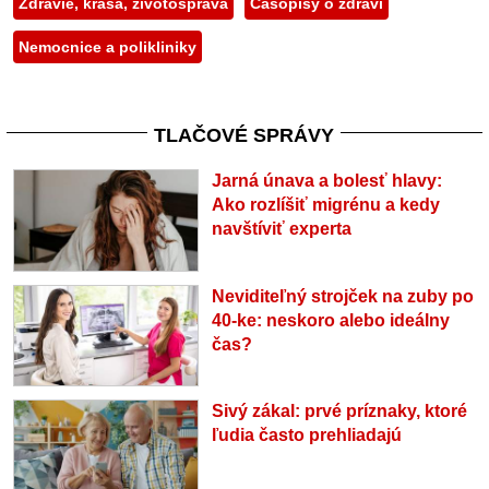
Zdravie, krása, životospráva
Časopisy o zdraví
Nemocnice a polikliniky
TLAČOVÉ SPRÁVY
Jarná únava a bolesť hlavy:
Ako rozlíšiť migrénu a kedy
navštíviť experta
Neviditeľný strojček na zuby po
40-ke: neskoro alebo ideálny
čas?
Sivý zákal: prvé príznaky, ktoré
ľudia často prehliadajú