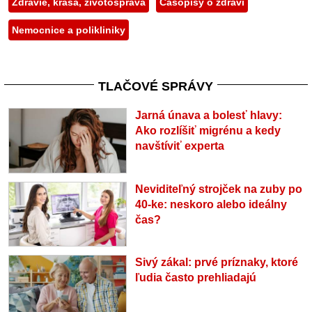
Zdravie, krása, životospráva
Časopisy o zdraví
Nemocnice a polikliniky
TLAČOVÉ SPRÁVY
Jarná únava a bolesť hlavy:
Ako rozlíšiť migrénu a kedy
navštíviť experta
Neviditeľný strojček na zuby po
40-ke: neskoro alebo ideálny
čas?
Sivý zákal: prvé príznaky, ktoré
ľudia často prehliadajú