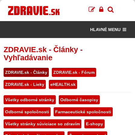
HLAVNÉ MENU
ZDRAVIE.sk - Články -
Vyhľadávanie
ZDRAVIE.sk - Články
ZDRAVIE.sk - Fórum
ZDRAVIE.sk - Lieky
eHEALTH.sk
Všetky odborné stránky
Odborné časopisy
Odborné spoločnosti
Farmaceutické spoločnosti
Všetky stránky súviciace so zdravím
E-shopy