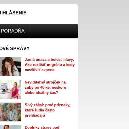
RIHLÁSENIE
PORADŇA
OVÉ SPRÁVY
Jarná únava a bolesť hlavy:
Ako rozlíšiť migrénu a kedy
navštíviť experta
Neviditeľný strojček na
zuby po 40-ke: neskoro
alebo ideálny čas?
Sivý zákal: prvé príznaky,
ktoré ľudia často
prehliadajú
Doplnky stravy pod