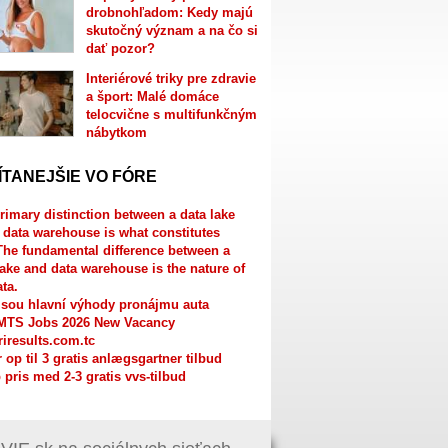
drobnohľadom: Kedy majú
skutočný význam a na čo si
dať pozor?
Interiérové triky pre zdravie
a šport: Malé domáce
telocvične s multifunkčným
nábytkom
ÍTANEJŠIE VO FÓRE
rimary distinction between a data lake
 data warehouse is what constitutes
The fundamental difference between a
lake and data warehouse is the nature of
ata.
jsou hlavní výhody pronájmu auta
MTS Jobs 2026 New Vacancy
riresults.com.tc
r op til 3 gratis anlægsgartner tilbud
 pris med 2-3 gratis vvs-tilbud