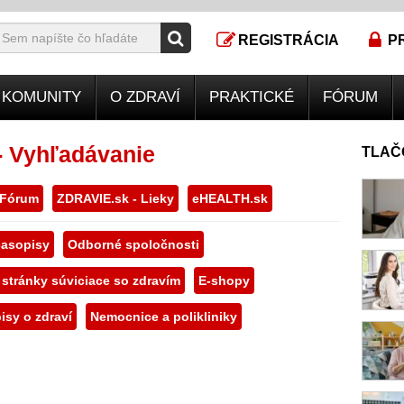
REGISTRÁCIA
P
KOMUNITY
O ZDRAVÍ
PRAKTICKÉ
FÓRUM
- Vyhľadávanie
TLAČ
 Fórum
ZDRAVIE.sk - Lieky
eHEALTH.sk
asopisy
Odborné spoločnosti
 stránky súviciace so zdravím
E-shopy
isy o zdraví
Nemocnice a polikliniky