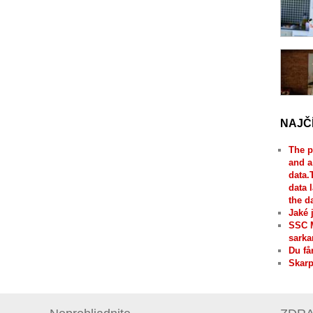
NAJČ
The p
and a
data.
data 
the d
Jaké 
SSC 
sarka
Du få
Skarp