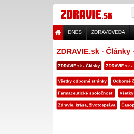
DNES
ZDRAVOVEDA
ZDRAVIE.sk - Články 
ZDRAVIE.sk - Články
ZDRAVIE.sk -
Všetky odborné stránky
Odborné č
Farmaceutické spoločnosti
Všetky
Zdravie, krása, životospráva
Časop