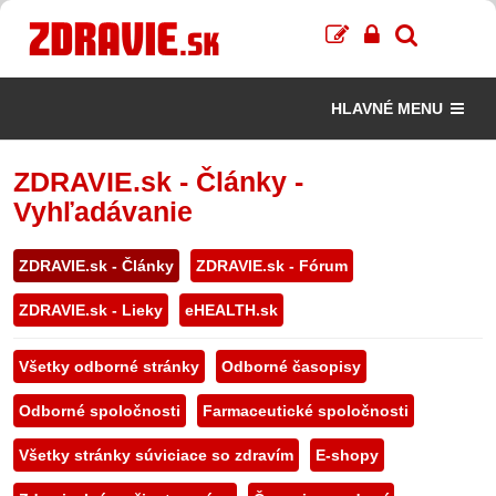
HLAVNÉ MENU
ZDRAVIE.sk - Články -
Vyhľadávanie
ZDRAVIE.sk - Články
ZDRAVIE.sk - Fórum
ZDRAVIE.sk - Lieky
eHEALTH.sk
Všetky odborné stránky
Odborné časopisy
Odborné spoločnosti
Farmaceutické spoločnosti
Všetky stránky súviciace so zdravím
E-shopy