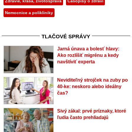
Zdravie, krása, životospráva
Časopisy o zdraví
Nemocnice a polikliniky
TLAČOVÉ SPRÁVY
Jarná únava a bolesť hlavy:
Ako rozlíšiť migrénu a kedy
navštíviť experta
Neviditeľný strojček na zuby po
40-ke: neskoro alebo ideálny
čas?
Sivý zákal: prvé príznaky, ktoré
ľudia často prehliadajú