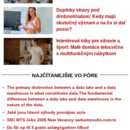
Doplnky stravy pod
drobnohľadom: Kedy majú
skutočný význam a na čo si dať
pozor?
Interiérové triky pre zdravie a
šport: Malé domáce telocvične
s multifunkčným nábytkom
NAJČÍTANEJŠIE VO FÓRE
The primary distinction between a data lake and a data
warehouse is what constitutes data.The fundamental
difference between a data lake and data warehouse is the
nature of the data.
Jaké jsou hlavní výhody pronájmu auta
SSC MTS Jobs 2026 New Vacancy sarkariresults.com.tc
Du får op til 3 gratis anlægsgartner tilbud