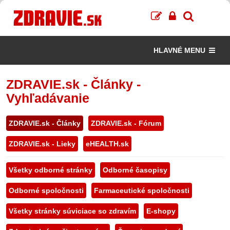
HLAVNÉ MENU
ZDRAVIE.sk - Články -
Vyhľadávanie
ZDRAVIE.sk - Články
ZDRAVIE.sk - Fórum
ZDRAVIE.sk - Lieky
eHEALTH.sk
Všetky odborné stránky
Odborné časopisy
Odborné spoločnosti
Farmaceutické spoločnosti
Všetky stránky súviciace so zdravím
E-shopy