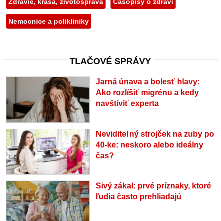
Zdravie, krása, životospráva
Časopisy o zdraví
Nemocnice a polikliniky
TLAČOVÉ SPRÁVY
Jarná únava a bolesť hlavy:
Ako rozlíšiť migrénu a kedy
navštíviť experta
Neviditeľný strojček na zuby po
40-ke: neskoro alebo ideálny
čas?
Sivý zákal: prvé príznaky, ktoré
ľudia často prehliadajú