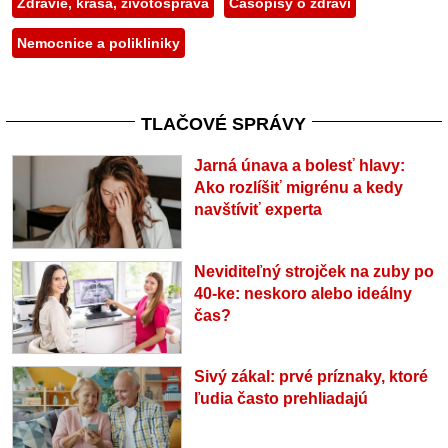
Zdravie, krása, životospráva
Časopisy o zdraví
Nemocnice a polikliniky
TLAČOVÉ SPRÁVY
Jarná únava a bolesť hlavy:
Ako rozlíšiť migrénu a kedy
navštíviť experta
Neviditeľný strojček na zuby po
40-ke: neskoro alebo ideálny
čas?
Sivý zákal: prvé príznaky, ktoré
ľudia často prehliadajú