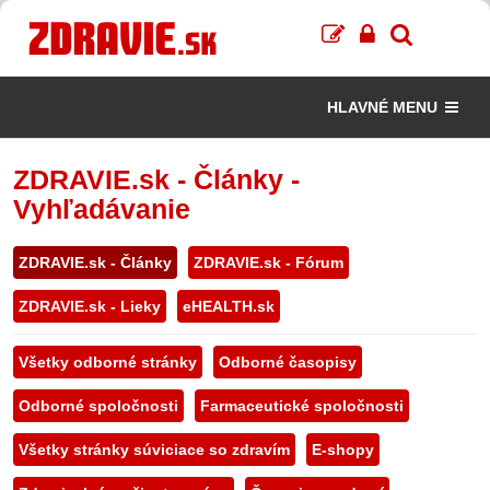
HLAVNÉ MENU
ZDRAVIE.sk - Články -
Vyhľadávanie
ZDRAVIE.sk - Články
ZDRAVIE.sk - Fórum
ZDRAVIE.sk - Lieky
eHEALTH.sk
Všetky odborné stránky
Odborné časopisy
Odborné spoločnosti
Farmaceutické spoločnosti
Všetky stránky súviciace so zdravím
E-shopy