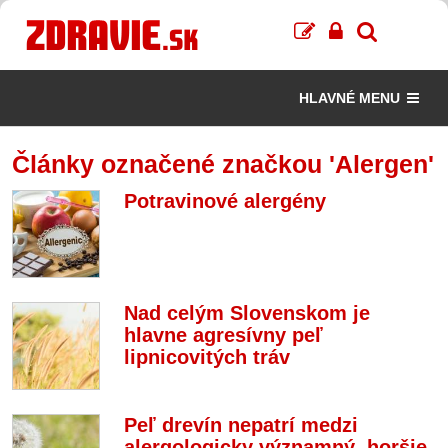
HLAVNÉ MENU
Články označené značkou 'Alergen'
Potravinové alergény
Nad celým Slovenskom je
hlavne agresívny peľ
lipnicovitých tráv
Peľ drevín nepatrí medzi
alergologicky významný, horšie