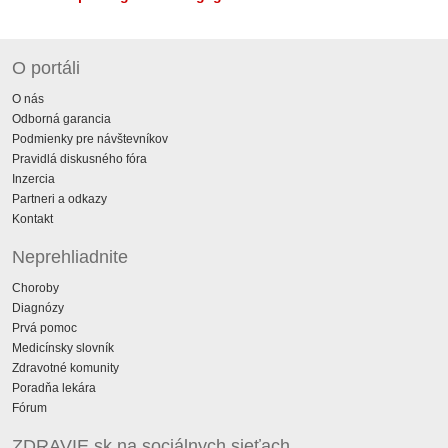
O portáli
O nás
Odborná garancia
Podmienky pre návštevníkov
Pravidlá diskusného fóra
Inzercia
Partneri a odkazy
Kontakt
Neprehliadnite
Choroby
Diagnózy
Prvá pomoc
Medicínsky slovník
Zdravotné komunity
Poradňa lekára
Fórum
ZDRAVIE.sk na sociálnych sieťach