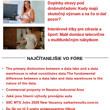
Doplnky stravy pod
drobnohľadom: Kedy majú
skutočný význam a na čo si dať
pozor?
Interiérové triky pre zdravie a
šport: Malé domáce telocvične
s multifunkčným nábytkom
NAJČÍTANEJŠIE VO FÓRE
The primary distinction between a data lake and a data
warehouse is what constitutes data.The fundamental
difference between a data lake and data warehouse is the
nature of the data.
Commercial property in Naraina Industrial Area
Jaké jsou hlavní výhody pronájmu auta
SSC MTS Jobs 2026 New Vacancy sarkariresults.com.tc
Du får op til 3 gratis anlægsgartner tilbud