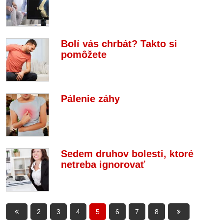
Bolí vás chrbát? Takto si
pomôžete
Pálenie záhy
Sedem druhov bolesti, ktoré
netreba ignorovať
2
3
4
5
6
7
8