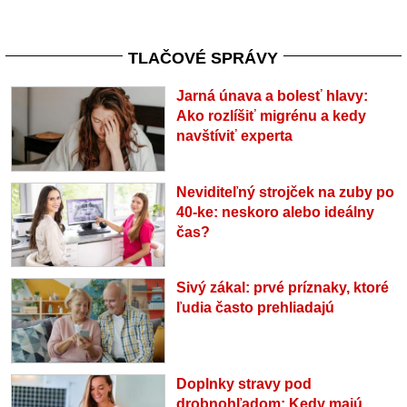
TLAČOVÉ SPRÁVY
Jarná únava a bolesť hlavy:
Ako rozlíšiť migrénu a kedy
navštíviť experta
Neviditeľný strojček na zuby po
40-ke: neskoro alebo ideálny
čas?
Sivý zákal: prvé príznaky, ktoré
ľudia často prehliadajú
Doplnky stravy pod
drobnohľadom: Kedy majú