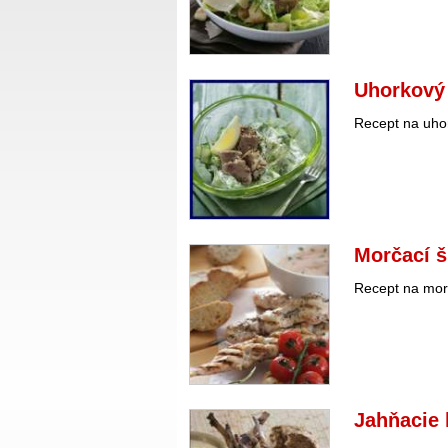
Uhorkový 
Recept na uhor
Morčací š
Recept na morč
Jahňacie 