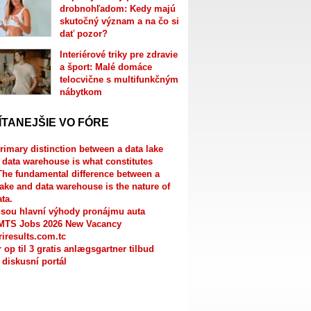
drobnohľadom: Kedy majú
skutočný význam a na čo si
dať pozor?
Interiérové triky pre zdravie
a šport: Malé domáce
telocvične s multifunkčným
nábytkom
ÍTANEJŠIE VO FÓRE
rimary distinction between a data lake
 data warehouse is what constitutes
The fundamental difference between a
lake and data warehouse is the nature of
ata.
jsou hlavní výhody pronájmu auta
MTS Jobs 2026 New Vacancy
riresults.com.tc
r op til 3 gratis anlægsgartner tilbud
 diskusní portál