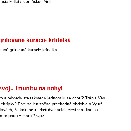
acie kotlety s omáčkou Aioli
grilované kuracie krídelká
ntné grilované kuracie krídelká
svoju imunitu na nohy!
to a odvtedy ste takmer v jednom kuse chorí? Trápia Vás
 chrípky? Ešte sa len začne prechodné obdobie a Vy už
stavách, že kolotoč infekcii dýchacích ciest v rodine sa
m prípade v marci? </p>