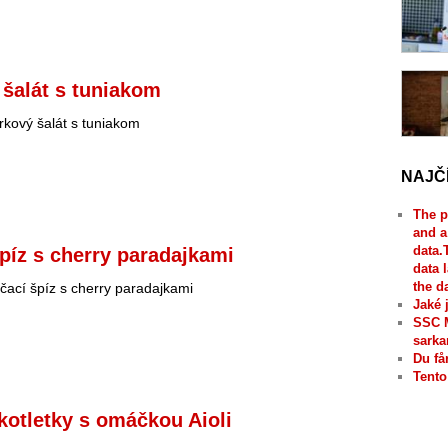
šalát s tuniakom
kový šalát s tuniakom
NAJČ
The p
and a
data.
píz s cherry paradajkami
data 
the d
ací špíz s cherry paradajkami
Jaké 
SSC 
sarka
Du få
Tento
kotletky s omáčkou Aioli