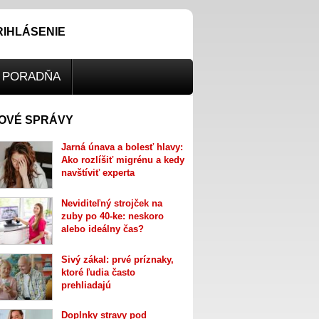
RIHLÁSENIE
PORADŇA
OVÉ SPRÁVY
Jarná únava a bolesť hlavy:
Ako rozlíšiť migrénu a kedy
navštíviť experta
Neviditeľný strojček na
zuby po 40-ke: neskoro
alebo ideálny čas?
Sivý zákal: prvé príznaky,
ktoré ľudia často
prehliadajú
Doplnky stravy pod