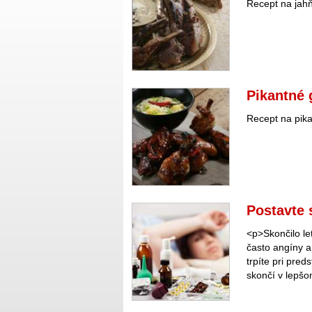
Recept na jahň
Pikantné 
Recept na pika
Postavte 
<p>Skončilo le
často angíny a
trpíte pri pred
skončí v lepšo