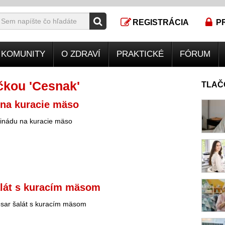
REGISTRÁCIA
P
KOMUNITY
O ZDRAVÍ
PRAKTICKÉ
FÓRUM
čkou 'Cesnak'
TLAČ
 na kuracie mäso
inádu na kuracie mäso
alát s kuracím mäsom
sar šalát s kuracím mäsom