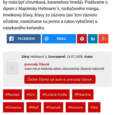
by mala byť chrumkavá, karamelovo hnedá). Podávame s
dipom z Majolenky Hellmann´s, roztlačeného manga,
limetkovej šťavy, šťavy zo zázvoru (asi 3cm zázvoru
očistíme, nastrúhame na jemno a rukou vytlačíme) a
nasekaného koriandru.
FACEBOOK
EMAIL
Zdroj
: Hellmann´s,
Uverejnené
: 14.07.2009,
Autor:
prevzatý článok
Autor nie je lekársky alebo zdravotnícky školený odborník
Ďalšie články od autora prevzatý článok
#Recept
#Gril
#Kuracie Kridla
#Pikantne
#Omacka
#Meď
#Cesnak
#Korenie
#Sol