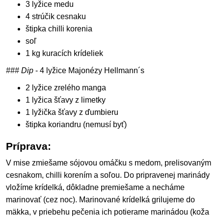
3 lyžice medu
4 strúčik cesnaku
štipka chilli korenia
soľ
1 kg kuracích krídeliek
### Dip
- 4 lyžice Majonézy Hellmann´s
2 lyžice zrelého manga
1 lyžica šťavy z limetky
1 lyžička šťavy z ďumbieru
štipka koriandru (nemusí byť)
Príprava:
V mise zmiešame sójovou omáčku s medom, prelisovaným
cesnakom, chilli korením a soľou. Do pripravenej marinády
vložíme krídelká, dôkladne premiešame a necháme
marinovať (cez noc). Marinované krídelká grilujeme do
mäkka, v priebehu pečenia ich potierame marinádou (koža