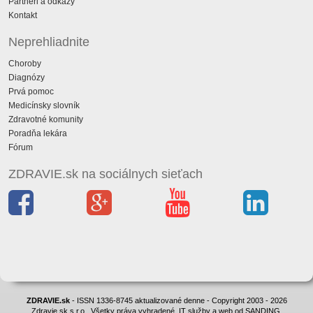
Partneri a odkazy
Kontakt
Neprehliadnite
Choroby
Diagnózy
Prvá pomoc
Medicínsky slovník
Zdravotné komunity
Poradňa lekára
Fórum
ZDRAVIE.sk na sociálnych sieťach
ZDRAVIE.sk
- ISSN 1336-8745 aktualizované denne - Copyright 2003 - 2026
Zdravie.sk s.r.o., Všetky práva vyhradené. IT služby a web od SANDING.