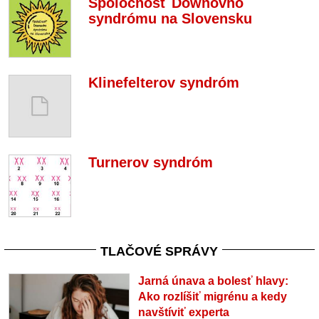
Spoločnosť Downovho
syndrómu na Slovensku
Klinefelterov syndróm
Turnerov syndróm
TLAČOVÉ SPRÁVY
Jarná únava a bolesť hlavy:
Ako rozlíšiť migrénu a kedy
navštíviť experta