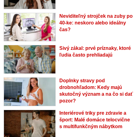
Neviditeľný strojček na zuby po
40-ke: neskoro alebo ideálny
čas?
Sivý zákal: prvé príznaky, ktoré
ľudia často prehliadajú
Doplnky stravy pod
drobnohľadom: Kedy majú
skutočný význam a na čo si dať
pozor?
Interiérové triky pre zdravie a
šport: Malé domáce telocvične
s multifunkčným nábytkom