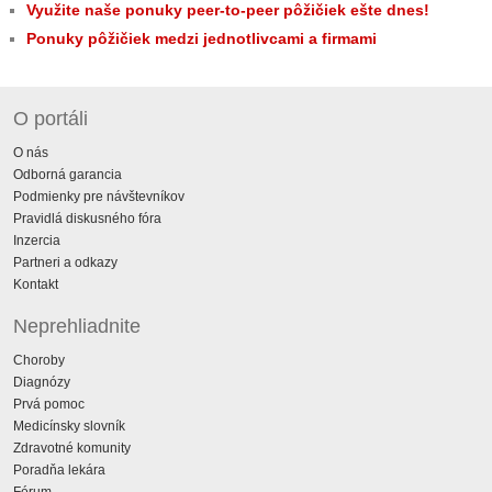
Využite naše ponuky peer-to-peer pôžičiek ešte dnes!
Ponuky pôžičiek medzi jednotlivcami a firmami
O portáli
O nás
Odborná garancia
Podmienky pre návštevníkov
Pravidlá diskusného fóra
Inzercia
Partneri a odkazy
Kontakt
Neprehliadnite
Choroby
Diagnózy
Prvá pomoc
Medicínsky slovník
Zdravotné komunity
Poradňa lekára
Fórum