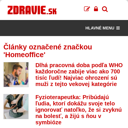
HLAVNÉ MENU
Články označené značkou
'Homeoffice'
Dlhá pracovná doba podľa WHO
každoročne zabije viac ako 700
tisíc ľudí! Najviac ohrození sú
muži z tejto vekovej kategórie
Fyzioterapeutka: Pribúdajú
ľudia, ktorí dokážu svoje telo
ignorovať natoľko, že si zvyknú
na bolesť, a žijú s ňou v
symbióze