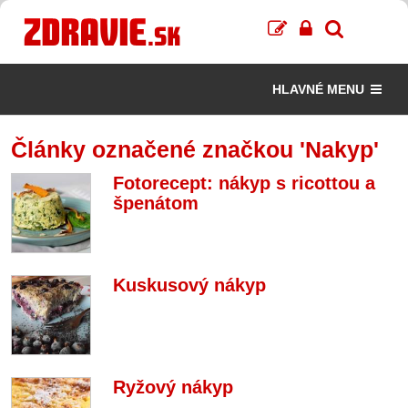
HLAVNÉ MENU
Články označené značkou 'Nakyp'
Fotorecept: nákyp s ricottou a
špenátom
Kuskusový nákyp
Ryžový nákyp