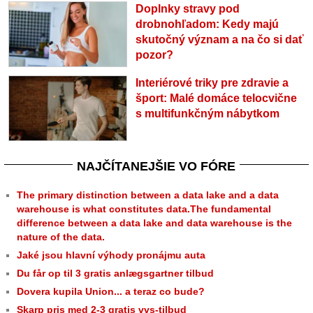
Doplnky stravy pod
drobnohľadom: Kedy majú
skutočný význam a na čo si dať
pozor?
Interiérové triky pre zdravie a
šport: Malé domáce telocvične
s multifunkčným nábytkom
NAJČÍTANEJŠIE VO FÓRE
The primary distinction between a data lake and a data
warehouse is what constitutes data.The fundamental
difference between a data lake and data warehouse is the
nature of the data.
Jaké jsou hlavní výhody pronájmu auta
Du får op til 3 gratis anlægsgartner tilbud
Dovera kupila Union... a teraz co bude?
Skarp pris med 2-3 gratis vvs-tilbud