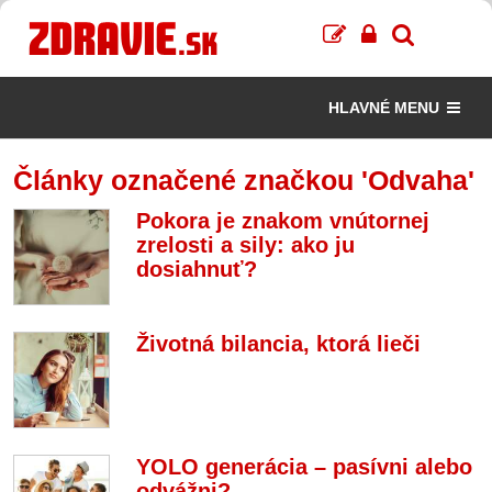
HLAVNÉ MENU
Články označené značkou 'Odvaha'
Pokora je znakom vnútornej
zrelosti a sily: ako ju
dosiahnuť?
Životná bilancia, ktorá lieči
YOLO generácia – pasívni alebo
odvážni?