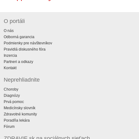
O portáli
O nás
Odborná garancia
Podmienky pre návštevníkov
Pravidlá diskusného fóra
Inzercia
Partneri a odkazy
Kontakt
Neprehliadnite
Choroby
Diagnózy
Prvá pomoc
Medicínsky slovník
Zdravotné komunity
Poradňa lekára
Fórum
ZDRAVIE.sk na sociálnych sieťach