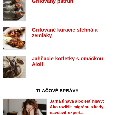
Grilovaný pstruh
Grilované kuracie stehná a
zemiaky
Jahňacie kotletky s omáčkou
Aioli
TLAČOVÉ SPRÁVY
Jarná únava a bolesť hlavy:
Ako rozlíšiť migrénu a kedy
navštíviť experta