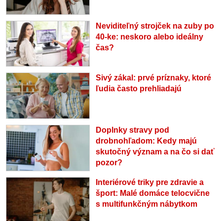
Neviditeľný strojček na zuby po
40-ke: neskoro alebo ideálny
čas?
Sivý zákal: prvé príznaky, ktoré
ľudia často prehliadajú
Doplnky stravy pod
drobnohľadom: Kedy majú
skutočný význam a na čo si dať
pozor?
Interiérové triky pre zdravie a
šport: Malé domáce telocvične
s multifunkčným nábytkom