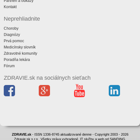
Partneri a odkazy
Kontakt
Neprehliadnite
Choroby
Diagnózy
Prvá pomoc
Medicínsky slovník
Zdravotné komunity
Poradňa lekára
Fórum
ZDRAVIE.sk na sociálnych sieťach
ZDRAVIE.sk
- ISSN 1336-8745 aktualizované denne - Copyright 2003 - 2026
Zdravie.sk s.r.o., Všetky práva vyhradené. IT služby a web od SANDING.