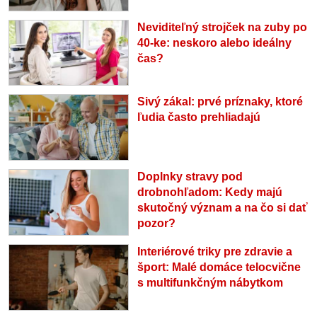
Neviditeľný strojček na zuby po
40-ke: neskoro alebo ideálny
čas?
Sivý zákal: prvé príznaky, ktoré
ľudia často prehliadajú
Doplnky stravy pod
drobnohľadom: Kedy majú
skutočný význam a na čo si dať
pozor?
Interiérové triky pre zdravie a
šport: Malé domáce telocvične
s multifunkčným nábytkom