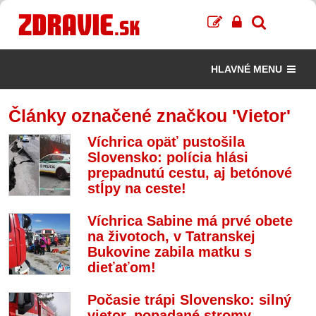
HLAVNÉ MENU
Články označené značkou 'Vietor'
Víchrica opäť pustošila
Slovensko: polícia hlási
prepadnutú cestu, aj betónové
stĺpy na ceste!
Víchrica Sabine má prvé obete
na životoch, v Tatranskej
Bukovine zabila matku s
dieťaťom!
Počasie trápi Slovensko: silný
vietor, popadané stromy,