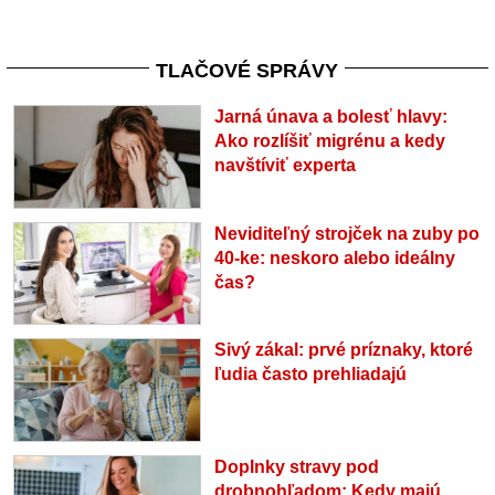
TLAČOVÉ SPRÁVY
Jarná únava a bolesť hlavy:
Ako rozlíšiť migrénu a kedy
navštíviť experta
Neviditeľný strojček na zuby po
40-ke: neskoro alebo ideálny
čas?
Sivý zákal: prvé príznaky, ktoré
ľudia často prehliadajú
Doplnky stravy pod
drobnohľadom: Kedy majú