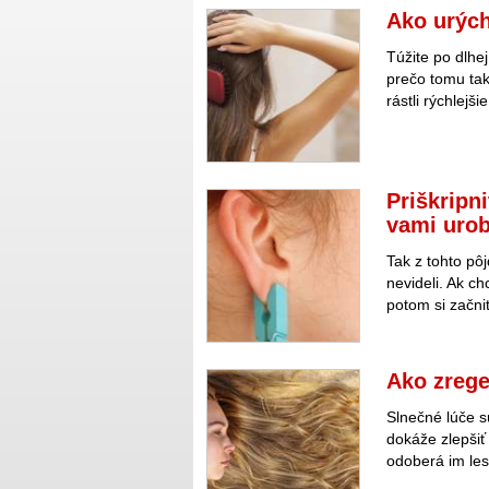
Ako urých
Túžite po dlhe
prečo tomu tak
rástli rýchlejši
Priškripni
vami urob
Tak z tohto pô
nevideli. Ak c
potom si začni
Ako zrege
Slnečné lúče s
dokáže zlepšiť
odoberá im les