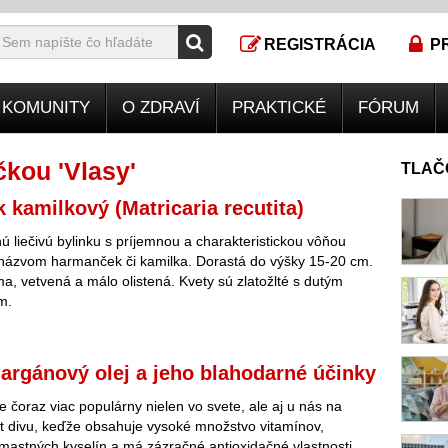
REGISTRÁCIA
P
KOMUNITY
O ZDRAVÍ
PRAKTICKÉ
FÓRUM
kou 'Vlasy'
TLAČ
kamilkový (Matricaria recutita)
ú liečivú bylinku s príjemnou a charakteristickou vôňou
ázvom harmanček či kamilka. Dorastá do výšky 15-20 cm.
ma, vetvená a málo olistená. Kvety sú zlatožlté s dutým
m.
 argánový olej a jeho blahodarné účinky
e čoraz viac populárny nielen vo svete, ale aj u nás na
t divu, keďže obsahuje vysoké množstvo vitamínov,
astných kyselín a má zázračné antioxidačné vlastnosti.