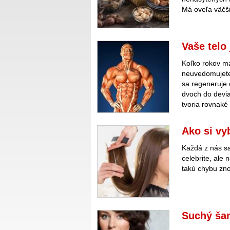
Má oveľa väčšiu
Vaše telo 
Koľko rokov má
neuvedomujete,
sa regeneruje 
dvoch do devia
tvoria rovnaké
Ako si vy
Každá z nás sa
celebrite, ale 
takú chybu zn
Suchý ša