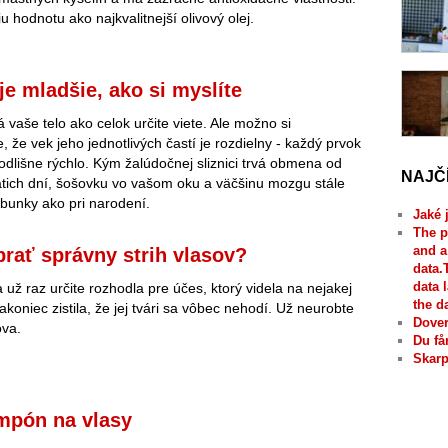
 hodnotu ako najkvalitnejší olivový olej.
je mladšie, ako si myslíte
 vaše telo ako celok určite viete. Ale možno si
 že vek jeho jednotlivých častí je rozdielny - každý prvok
odlišne rýchlo. Kým žalúdočnej sliznici trvá obmena od
NAJČ
tich dní, šošovku vo vašom oku a väčšinu mozgu stále
 bunky ako pri narodení.
Jaké 
The p
and a
brať správny strih vlasov?
data.
data 
 už raz určite rozhodla pre účes, ktorý videla na nejakej
the d
nakoniec zistila, že jej tvári sa vôbec nehodí. Už neurobte
Dover
ova.
Du få
Skarp
mpón na vlasy