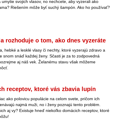
umytie svojich vlasov, no nechcete, aby vyzerali ako
ama? Riešením môže byť suchý šampón. Ako ho používať?
la rozhoduje o tom, ako dnes vyzeráte
, hebké a lesklé vlasy či nechty, ktoré vyzerajú zdravo a
je snom snáď každej ženy. Sčasti je za to zodpovedná
mozrejme aj náš vek. Želanému stavu však môžeme
ôcť.
h receptov, ktoré vás zbavia lupín
viac ako polovicu populácie na celom svete, pričom ich
návajú najmä muži, no i ženy poznajú tento problém.
nich aj vy? Existuje hneď niekoľko domácich receptov, ktoré
môžu!