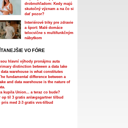
drobnohľadom: Kedy majú
skutočný význam a na čo si
dať pozor?
Interiérové triky pre zdravie
a šport: Malé domáce
telocvične s multifunkčným
nábytkom
ÍTANEJŠIE VO FÓRE
jsou hlavní výhody pronájmu auta
rimary distinction between a data lake
 data warehouse is what constitutes
The fundamental difference between a
lake and data warehouse is the nature of
ata.
a kupila Union... a teraz co bude?
r op til 3 gratis anlægsgartner tilbud
 pris med 2-3 gratis vvs-tilbud