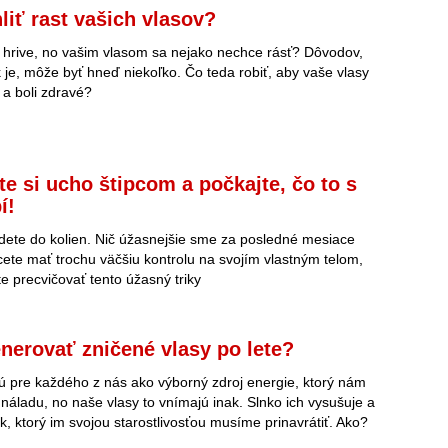
liť rast vašich vlasov?
j hrive, no vašim vlasom sa nejako nechce rásť? Dôvodov,
 je, môže byť hneď niekoľko. Čo teda robiť, aby vaše vlasy
e a boli zdravé?
te si ucho štipcom a počkajte, čo to s
í!
jdete do kolien. Nič úžasnejšie sme za posledné mesiace
hcete mať trochu väčšiu kontrolu na svojím vlastným telom,
te precvičovať tento úžasný triky
nerovať zničené vlasy po lete?
ú pre každého z nás ako výborný zdroj energie, ktorý nám
 náladu, no naše vlasy to vnímajú inak. Slnko ich vysušuje a
k, ktorý im svojou starostlivosťou musíme prinavrátiť. Ako?