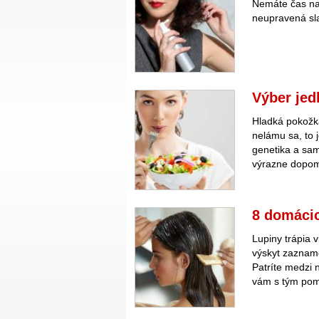
Nemáte čas na 
neupravená sl
Výber jed
Hladká pokožka
nelámu sa, to 
genetika a sa
výrazne dopom
8 domácic
Lupiny trápia 
výskyt zazname
Patríte medzi 
vám s tým po