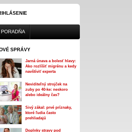
RIHLÁSENIE
PORADŇA
OVÉ SPRÁVY
Jarná únava a bolesť hlavy:
Ako rozlíšiť migrénu a kedy
navštíviť experta
Neviditeľný strojček na
zuby po 40-ke: neskoro
alebo ideálny čas?
Sivý zákal: prvé príznaky,
ktoré ľudia často
prehliadajú
Doplnky stravy pod