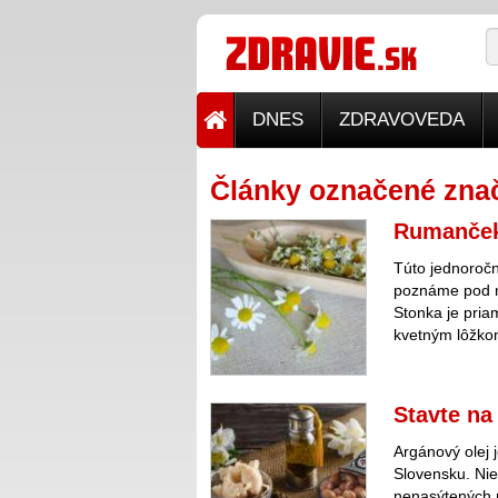
DNES
ZDRAVOVEDA
Články označené znač
Rumanček 
Túto jednoročn
poznáme pod n
Stonka je pria
kvetným lôžko
Stavte na
Argánový olej j
Slovensku. Nie
nenasýtených m