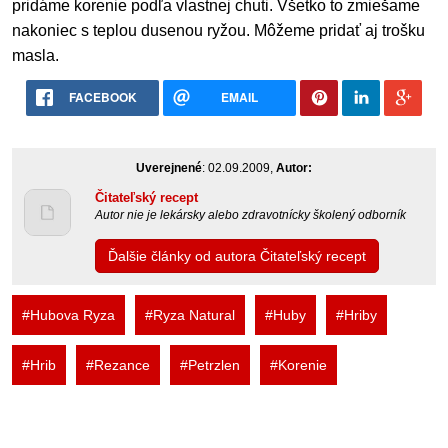
pridáme korenie podľa vlastnej chuti. Všetko to zmiešame
nakoniec s teplou dusenou ryžou. Môžeme pridať aj trošku
masla.
FACEBOOK
EMAIL
Uverejnené
: 02.09.2009,
Autor:
Čitateľský recept
Autor nie je lekársky alebo zdravotnícky školený odborník
Ďalšie články od autora Čitateľský recept
#Hubova Ryza
#Ryza Natural
#Huby
#Hriby
#Hrib
#Rezance
#Petrzlen
#Korenie