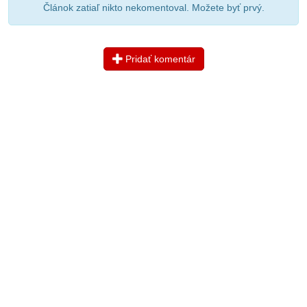
Článok zatiaľ nikto nekomentoval. Možete byť prvý.
Pridať komentár