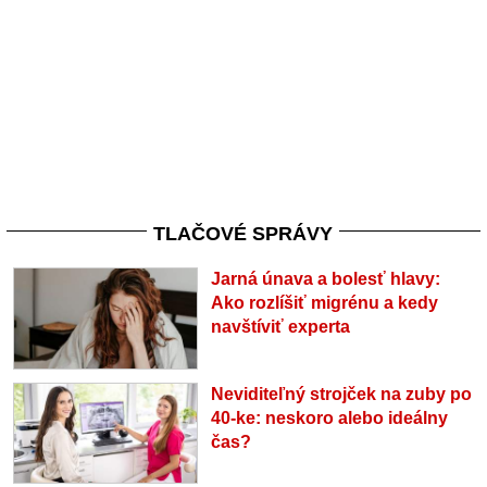
TLAČOVÉ SPRÁVY
Jarná únava a bolesť hlavy:
Ako rozlíšiť migrénu a kedy
navštíviť experta
Neviditeľný strojček na zuby po
40-ke: neskoro alebo ideálny
čas?