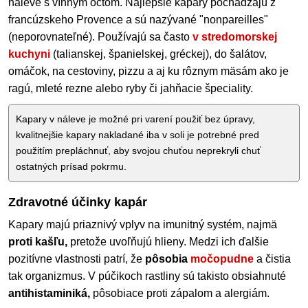
náleve s vínnym octom. Najlepšie kapary pochádzajú z
francúzskeho Provence a sú nazývané "nonpareilles"
(neporovnateľné). Používajú sa často
v stredomorskej
kuchyni
(talianskej, španielskej, gréckej), do šalátov,
omáčok, na cestoviny, pizzu a aj ku rôznym mäsám ako je
ragú, mleté rezne alebo ryby či jahňacie špeciality.
Kapary v náleve je možné pri varení použiť bez úpravy,
kvalitnejšie kapary nakladané iba v soli je potrebné pred
použitím prepláchnuť, aby svojou chuťou neprekryli chuť
ostatných prísad pokrmu.
Zdravotné účinky kapár
Kapary majú priaznivý vplyv na imunitný systém, najmä
proti kašľu,
pretože uvoľňujú hlieny. Medzi ich ďalšie
pozitívne vlastnosti patrí, že
pôsobia
močopudne
a čistia
tak organizmus. V púčikoch rastliny sú takisto obsiahnuté
antihistaminiká,
pôsobiace proti zápalom a alergiám.