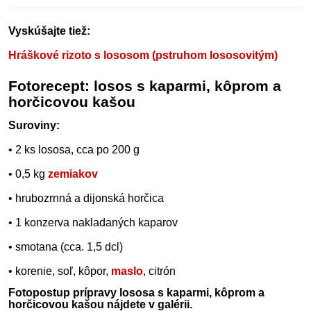
Vyskúšajte tiež:
Hráškové rizoto s lososom (pstruhom lososovitým)
Fotorecept: losos s kaparmi, kôprom a
horčicovou kašou
Suroviny:
• 2 ks lososa, cca po 200 g
• 0,5 kg
zemiakov
• hrubozrnná a dijonská horčica
• 1 konzerva nakladaných kaparov
• smotana (cca. 1,5 dcl)
• korenie, soľ, kôpor,
maslo
, citrón
Fotopostup prípravy lososa s kaparmi, kôprom a
horčicovou kašou nájdete v galérii.