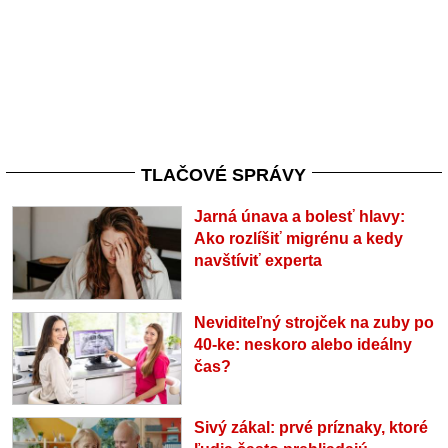
TLAČOVÉ SPRÁVY
Jarná únava a bolesť hlavy:
Ako rozlíšiť migrénu a kedy
navštíviť experta
Neviditeľný strojček na zuby po
40-ke: neskoro alebo ideálny
čas?
Sivý zákal: prvé príznaky, ktoré