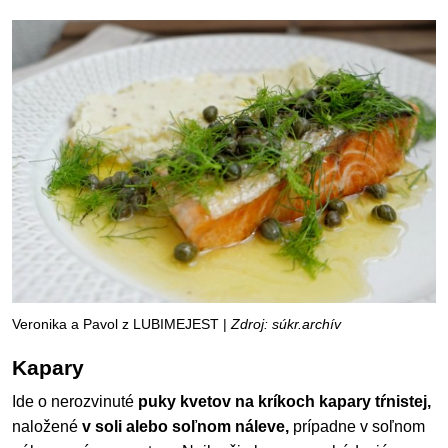
Veronika a Pavol z LUBIMEJEST |
Zdroj: súkr.archív
Kapary
Ide o nerozvinuté
puky kvetov na kríkoch kapary tŕnistej,
naložené
v soli alebo soľnom náleve,
prípadne v soľnom