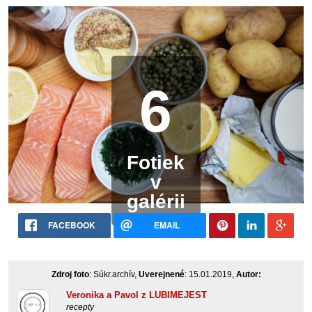
6
Fotiek
v
galérii
FACEBOOK
EMAIL
Zdroj foto
: Súkr.archív,
Uverejnené
: 15.01.2019,
Autor:
Veronika a Pavol z LUBIMEJEST
recepty