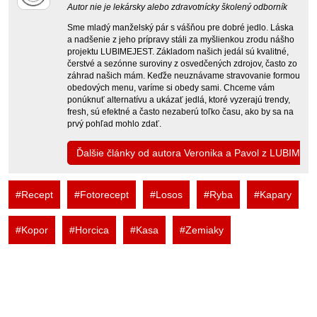
Autor nie je lekársky alebo zdravotnícky školený odborník
Sme mladý manželský pár s vášňou pre dobré jedlo. Láska
a nadšenie z jeho prípravy stáli za myšlienkou zrodu nášho
projektu LUBIMEJEST. Základom našich jedál sú kvalitné,
čerstvé a sezónne suroviny z osvedčených zdrojov, často zo
záhrad našich mám. Keďže neuznávame stravovanie formou
obedových menu, varíme si obedy sami. Chceme vám
ponúknuť alternatívu a ukázať jedlá, ktoré vyzerajú trendy,
fresh, sú efektné a často nezaberú toľko času, ako by sa na
prvý pohľad mohlo zdať.
Ďalšie články od autora Veronika a Pavol z LUBIMEJ
#Recept
#Fotorecept
#Losos
#Ryba
#Kapary
#Kopor
#Horcica
#Kasa
#Zemiaky