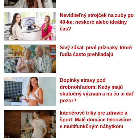
Neviditeľný strojček na zuby po
40-ke: neskoro alebo ideálny
čas?
Sivý zákal: prvé príznaky, ktoré
ľudia často prehliadajú
Doplnky stravy pod
drobnohľadom: Kedy majú
skutočný význam a na čo si dať
pozor?
Interiérové triky pre zdravie a
šport: Malé domáce telocvične
s multifunkčným nábytkom