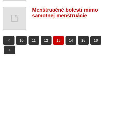
Menštruačné bolesti mimo
samotnej menštruácie
10
11
12
13
14
15
16