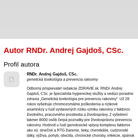
Autor RNDr. Andrej Gajdoš, CSc.
Profil autora
RNDr. Andrej Gajdoš, CSc.
genetická toxikológia a prevencia rakoviny
Odborný prispievateľ redakcie ZDRAVIE.sk. RNDr. Andrej
Gajdoš, CSc. je špecialista hygienickej služby a vedúci poradne
zdravia „Genetická toxikológia pre prevenciu rakoviny“. Už 28
rokov vyšetruje chromozomálne poškodenia a rizikové
anamnézy u ľudí vystavených riziku vzniku rakoviny z faktorov
životného, pracovného prostredia a životosprávy. Z vyšetrení
takmer 8000 osôb čerpá poznatky pre životosprávnu prevenciu
rakoviny. Hodnotí u ľudí genotoxické vplyvy komplexu faktorov
ako sú: slnečné a RTG žiarenie, lieky, chemikálie, cudzorodé
látky, výživa, pohyb, obezita, chronické choroby, infekcie, spánok