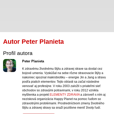
Autor Peter Planieta
Profil autora
Peter Planieta
K zdravému životnému štýlu a zdravej strave sa dostal cez
bojové umenia. Vyskúšal na sebe rôzne stravovacie štýly a
nakoniec spoznal makrobiotiku – energie Jin a Jang a stravu
podľa piatich elementov. Tejto oblasti sa začal následne
venovať aj profesijne. V roku 2003 založil s priateľmi sieť
obchodov so zdravými potravinami, v roku 2012 vznikla
myšlienka a projekt
ELEMENTY ZDRAVIA
a zároveň s ním aj
nezisková organizácia Happy Planet na pomoc ľuďom so
zdravotnými problémami. Prostredníctvom zmeny životného
štýlu a zdravej stravy sa snaží pozitívne meniť životy ľudí.