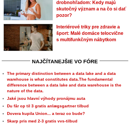
drobnohľadom: Kedy majú
skutočný význam a na čo si dať
pozor?
Interiérové triky pre zdravie a
šport: Malé domáce telocvične
s multifunkčným nábytkom
NAJČÍTANEJŠIE VO FÓRE
The primary distinction between a data lake and a data
warehouse is what constitutes data.The fundamental
difference between a data lake and data warehouse is the
nature of the data.
Jaké jsou hlavní výhody pronájmu auta
Du får op til 3 gratis anlægsgartner tilbud
Dovera kupila Union... a teraz co bude?
Skarp pris med 2-3 gratis vvs-tilbud