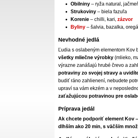
Obilniny
– ryža natural, jačme
Strukoviny
– biela fazuľa
Korenie
– chilli, kari,
zázvor
Byliny
– šalvia, bazalka, oregá
Nevhodné jedlá
Ľudia s oslabeným elementom Kov 
všetky mliečne výrobky
(mlieko, ma
výrazne zanášajú hrubé črevo a zah
potraviny zo svojej stravy a uvidít
budiť ráno zahlienení, nebudete pot
upraví sa vám ekzém a v neposledno
zaťažujúcou potravinou pre oslab
Príprava jedál
Ak chcete podporiť element Kov – 
dlhším ako 20 min, s väčším množs