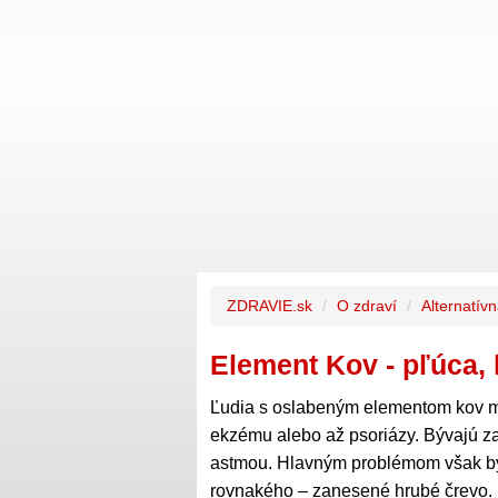
ZDRAVIE.sk
O zdraví
Alternatívn
Element Kov - pľúca,
Ľudia s oslabeným elementom kov ma
ekzému alebo až psoriázy. Bývajú za
astmou. Hlavným problémom však býv
rovnakého – zanesené hrubé črevo.