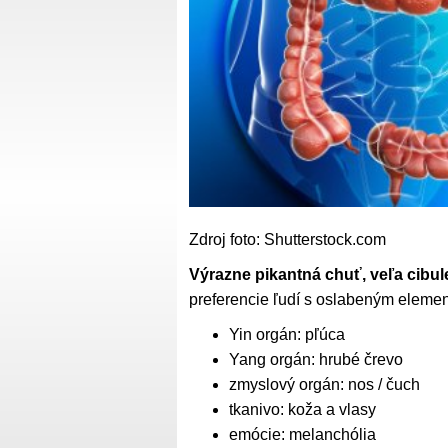
Zdroj foto: Shutterstock.com
Výrazne pikantná chuť, veľa cibule
preferencie ľudí s oslabeným elemen
Yin orgán: pľúca
Yang orgán: hrubé črevo
zmyslový orgán: nos / čuch
tkanivo: koža a vlasy
emócie: melanchólia