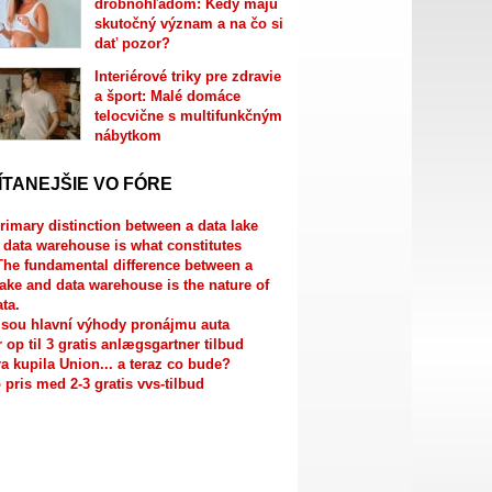
drobnohľadom: Kedy majú
skutočný význam a na čo si
dať pozor?
Interiérové triky pre zdravie
a šport: Malé domáce
telocvične s multifunkčným
nábytkom
ÍTANEJŠIE VO FÓRE
rimary distinction between a data lake
 data warehouse is what constitutes
The fundamental difference between a
lake and data warehouse is the nature of
ata.
jsou hlavní výhody pronájmu auta
r op til 3 gratis anlægsgartner tilbud
a kupila Union... a teraz co bude?
 pris med 2-3 gratis vvs-tilbud