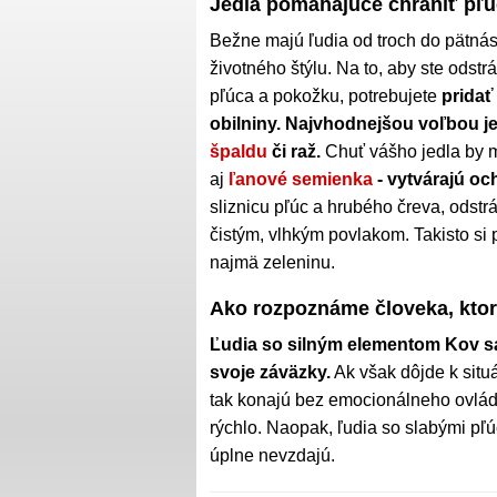
Jedlá pomáhajúce chrániť pľú
Bežne majú ľudia od troch do pätnás
životného štýlu. Na to, aby ste odstrá
pľúca a pokožku, potrebujete
pridať
obilniny. Najvhodnejšou voľbou je
špaldu
či raž.
Chuť vášho jedla by m
aj
ľanové semienka
- vytvárajú och
sliznicu pľúc a hrubého čreva, odstr
čistým, vlhkým povlakom. Takisto si 
najmä zeleninu.
Ako rozpoznáme človeka, ktor
Ľudia so silným elementom Kov sa 
svoje záväzky.
Ak však dôjde k situ
tak konajú bez emocionálneho ovláda
rýchlo. Naopak, ľudia so slabými pľúc
úplne nevzdajú.