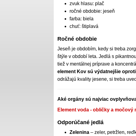
zvuk hlasu: plač
ročné obdobie: jeseň
farba: biela
chuť: štiplavá
Ročné obdobie
Jeseň je obdobím, kedy si treba zo
štýle v období leta. Jedlá s pikantno
tiež v mentálnej príprave a koncentr
element Kov sú výdatnejšie oprot
odrážajú kvality jesene, si treba uv
Aké orgány sú najviac ovplyvňovan
Element voda - obličky a močový
Odporúčané jedlá
Zelenina
– zeler, petržlen, re