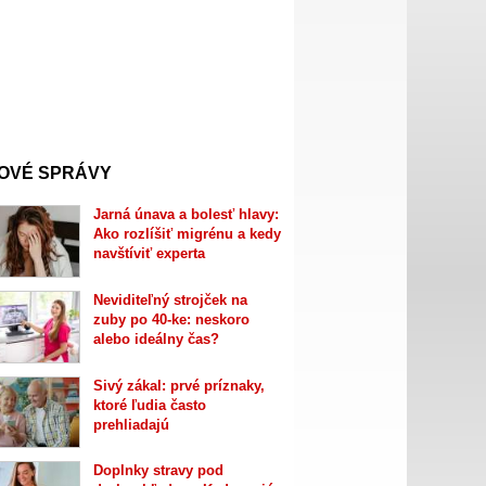
OVÉ SPRÁVY
Jarná únava a bolesť hlavy:
Ako rozlíšiť migrénu a kedy
navštíviť experta
Neviditeľný strojček na
zuby po 40-ke: neskoro
alebo ideálny čas?
Sivý zákal: prvé príznaky,
ktoré ľudia často
prehliadajú
Doplnky stravy pod