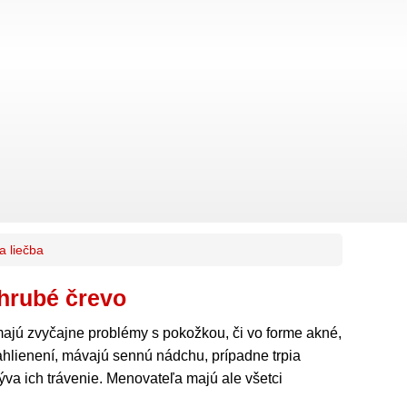
a liečba
 hrubé črevo
jú zvyčajne problémy s pokožkou, či vo forme akné,
hlienení, mávajú sennú nádchu, prípadne trpia
a ich trávenie. Menovateľa majú ale všetci