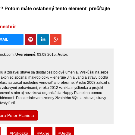
? Potom máte oslabený tento element. prečítajte
 mechúr
MAIL
stock.com,
Uverejnené
: 03.08.2015,
Autor:
u a zdravej strave sa dostal cez bojové umenia. Vyskúšal na sebe
 nakoniec spoznal makrobiotiku – energie Jin a Jang a stravu podľa
blasti sa začal následne venovať aj profesijne. V roku 2003 založil s
o zdravými potravinami, v roku 2012 vznikla myšlienka a projekt
ároveň s ním aj nezisková organizácia Happy Planet na pomoc
blémami. Prostredníctvom zmeny životného štýlu a zdravej stravy
voty ľudí.
ora Peter Planieta
#Pokožka
#Akne
#Jedla