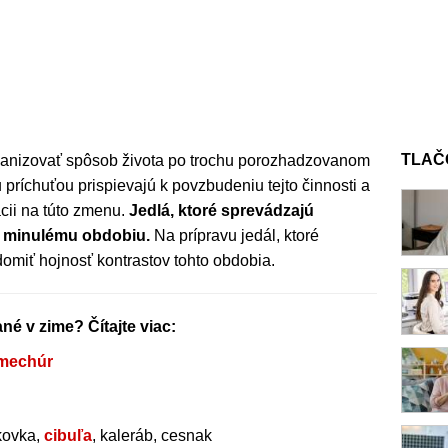
TLAČ
rganizovať spôsob života po trochu porozhadzovanom
u príchuťou prispievajú k povzbudeniu tejto činnosti a
ácii na túto zmenu.
Jedlá, ktoré sprevádzajú
i minulému obdobiu.
Na prípravu jedál, ktoré
edomiť hojnosť kontrastov tohto obdobia.
é v zime? Čítajte viac:
 mechúr
ďkovka,
cibuľa
, kaleráb, cesnak