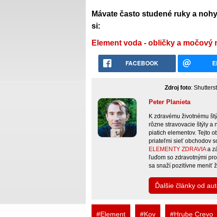
Mávate často studené ruky a nohy
si:
Element voda - obličky a močový
FACEBOOK
E
Zdroj foto
: Shutter
Peter Planieta
K zdravému životnému štýl
rôzne stravovacie štýly a
piatich elementov. Tejto o
priateľmi sieť obchodov s
ELEMENTY ZDRAVIA
a z
ľuďom so zdravotnými pro
sa snaží pozitívne meniť ži
Ďalšie články od aut
#Element
#Kov
#Hrube Crevo