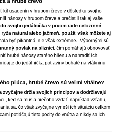
ca a hrubé črevo
ť kíl usadenín v hrubom čreve v dôsledku svojho
nili nánosy v hrubom čreve a prečistili tak aj vaše
 do svojho jedálnička v prvom rade celozrnné
 ryža natural alebo jačmeň, použiť však môžete aj
ala byť pikantná, nie však extrémne. Výbornými sú
ranný povlak na sliznici,
čím pomáhajú obnovovať
ániť hrubé nánosy starého hlienu a nahradiť ich
pridajte do jedálnička potraviny bohaté na vlákninu,
ého pľúca, hrubé črevo sú veľmi vitálne?
zvyčajne držia svojich princípov a dodržiavajú
ácii, keď sa musia niečoho vzdať, napríklad vzťahu,
nia sa, čo však zvyčajne vyrieši ich situáciu celkom
ami potláčajú tieto pocity do vnútra a nikdy sa ich