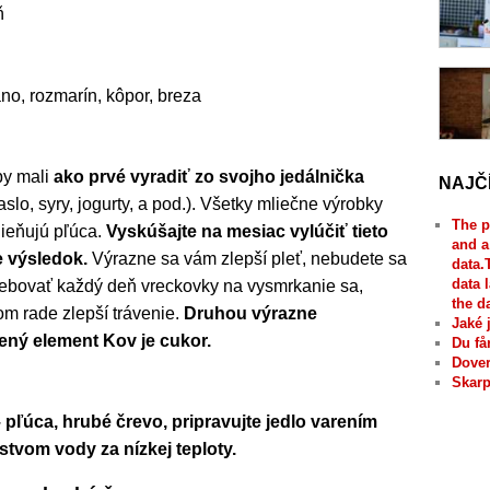
ň
no, rozmarín, kôpor, breza
by mali
ako prvé vyradiť zo svojho jedálnička
NAJČ
slo, syry, jogurty, a pod.). Všetky mliečne výrobky
The p
lieňujú pľúca.
Vyskúšajte na mesiac vylúčiť tieto
and a
e výsledok.
Výrazne sa vám zlepší pleť, nebudete sa
data.
data 
rebovať každý deň vreckovky na vysmrkanie sa,
the d
m rade zlepší trávenie.
Druhou výrazne
Jaké 
ený element Kov je cukor.
Du få
Dover
Skarp
pľúca, hrubé črevo, pripravujte jedlo varením
tvom vody za nízkej teploty.