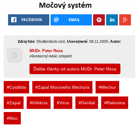
FACEBOOK
EMAIL
Zdroj foto
: Shutterstock.com,
Uverejnené
: 08.11.2005,
Autor:
MUDr. Peter Rexa
všeobecný lekár, ortopéd
Ďalšie články od autora MUDr. Peter Rexa
#Cystitida
#Zapal Mocoveho Mechura
#Mechur
#Zapal
#Infekcia
#Virus
#Genital
#Rakovina
#Moc