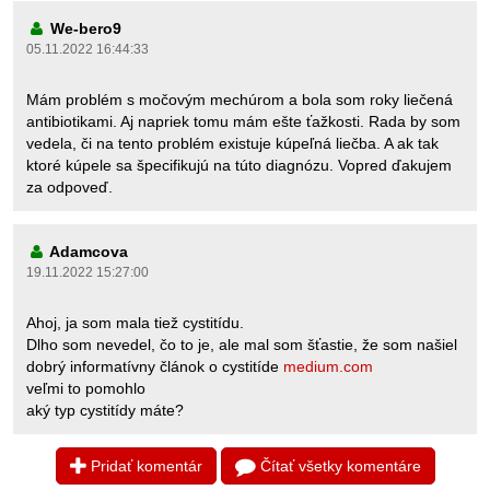
We-bero9
05.11.2022 16:44:33
Mám problém s močovým mechúrom a bola som roky liečená
antibiotikami. Aj napriek tomu mám ešte ťažkosti. Rada by som
vedela, či na tento problém existuje kúpeľná liečba. A ak tak
ktoré kúpele sa špecifikujú na túto diagnózu. Vopred ďakujem
za odpoveď.
Adamcova
19.11.2022 15:27:00
Ahoj, ja som mala tiež cystitídu.
Dlho som nevedel, čo to je, ale mal som šťastie, že som našiel
dobrý informatívny článok o cystitíde
medium.com
veľmi to pomohlo
aký typ cystitídy máte?
Pridať komentár
Čítať všetky komentáre