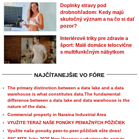
Doplnky stravy pod
drobnohľadom: Kedy majú
skutočný význam a na čo si dať
pozor?
Interiérové triky pre zdravie a
šport: Malé domáce telocvične
s multifunkčným nábytkom
NAJČÍTANEJŠIE VO FÓRE
The primary distinction between a data lake and a data
warehouse is what constitutes data.The fundamental
difference between a data lake and data warehouse is the
nature of the data.
Commercial property in Naraina Industrial Area
VYUŽITE TERAZ NAŠE PONÚKY PENIAŽNÝCH PÔŽIČIEK
Využite naše ponuky peer-to-peer pôžičiek ešte dnes!
SSC MTS Jobs 2026 New Vacancy sarkariresults.com.tc