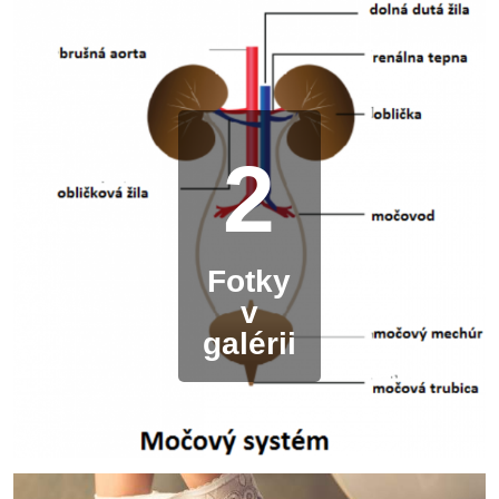
2
Fotky
v
galérii