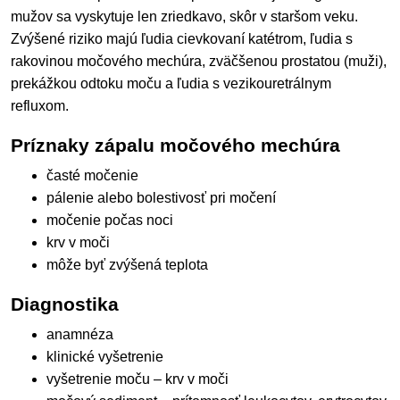
mužov sa vyskytuje len zriedkavo, skôr v staršom veku.
Zvýšené riziko majú ľudia cievkovaní katétrom, ľudia s
rakovinou močového mechúra, zväčšenou prostatou (muži),
prekážkou odtoku moču a ľudia s vezikouretrálnym
refluxom.
Príznaky zápalu močového mechúra
časté močenie
pálenie alebo bolestivosť pri močení
močenie počas noci
krv v moči
môže byť zvýšená teplota
Diagnostika
anamnéza
klinické vyšetrenie
vyšetrenie moču – krv v moči