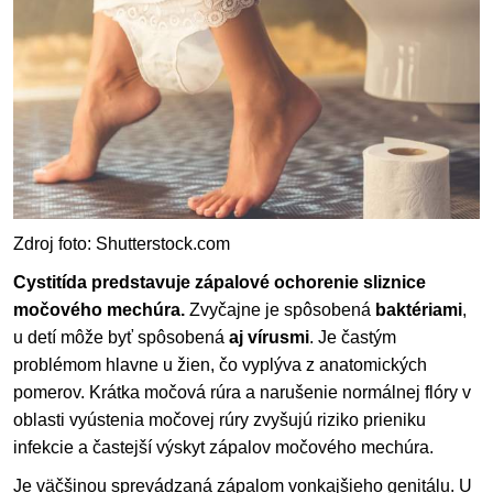
Zdroj foto: Shutterstock.com
Cystitída predstavuje zápalové ochorenie sliznice
močového mechúra.
Zvyčajne je spôsobená
baktériami
,
u detí môže byť spôsobená
aj vírusmi
. Je častým
problémom hlavne u žien, čo vyplýva z anatomických
pomerov. Krátka močová rúra a narušenie normálnej flóry v
oblasti vyústenia močovej rúry zvyšujú riziko prieniku
infekcie a častejší výskyt zápalov močového mechúra.
Je väčšinou sprevádzaná zápalom vonkajšieho genitálu. U