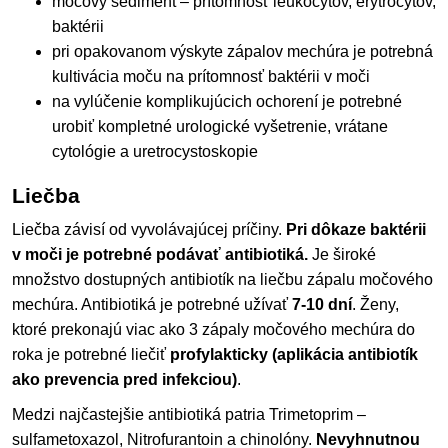
močový sediment – prítomnosť leukocytov, erytrocytov,
baktérii
pri opakovanom výskyte zápalov mechúra je potrebná
kultivácia moču na prítomnosť baktérii v moči
na vylúčenie komplikujúcich ochorení je potrebné
urobiť kompletné urologické vyšetrenie, vrátane
cytológie a uretrocystoskopie
Liečba
Liečba závisí od vyvolávajúcej príčiny.
Pri dôkaze baktérii
v moči je potrebné podávať antibiotiká.
Je široké
množstvo dostupných antibiotík na liečbu zápalu močového
mechúra. Antibiotiká je potrebné užívať
7-10 dní
. Ženy,
ktoré prekonajú viac ako 3 zápaly močového mechúra do
roka je potrebné liečiť
profylakticky (aplikácia antibiotík
ako prevencia pred infekciou)
.
Medzi najčastejšie antibiotiká patria Trimetoprim –
sulfametoxazol, Nitrofurantoin a chinolóny.
Nevyhnutnou