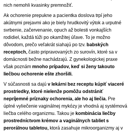
nich nemohli kvasinky premnožiť.
Ak ochorenie prepukne a pacientka doslova trpí jeho
akútnymi prejavmi ako je biely hrudkovitý výtok a urputné
svrbenie, začervenanie, opuch až bolesti vonkajších
rodidiel, každá túži po okamžitej úľave. To je možno
dôvodom, prečo veľakrát siahajú po tzv.
babských
receptoch,
často pripravovaných zo surovín, ktoré sa v
domácnosti bežne nachádzajú. Z gynekologickej praxe
však poznám
mnoho prípadov, keď si ženy takouto
liečbou ochorenie ešte zhoršili.
V súčasnosti sa dajú
v lekárni bez receptu kúpiť viaceré
prostriedky, ktoré nielenže pomôžu odstrániť
nepríjemné príznaky ochorenia, ale ho aj liečia.
Pre
úplné vyliečenie vaginálnej mykózy je vhodná aj systémová
liečba celého organizmu. Takou je
kombinácia liečby
prostredníctvom krémov a vaginálnych tabliet s
perorálnou tabletou,
ktorá zasahuje mikroorganizmy aj v