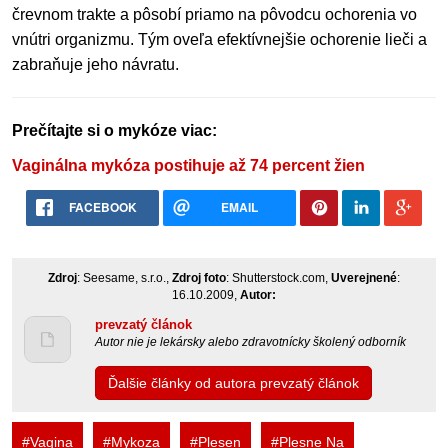
črevnom trakte a pôsobí priamo na pôvodcu ochorenia vo
vnútri organizmu. Tým oveľa efektívnejšie ochorenie lieči a
zabraňuje jeho návratu.
Prečítajte si o mykóze viac:
Vaginálna mykóza postihuje až 74 percent žien
FACEBOOK
EMAIL
Zdroj
: Seesame, s.r.o.,
Zdroj foto
: Shutterstock.com,
Uverejnené
:
16.10.2009,
Autor:
prevzatý článok
Autor nie je lekársky alebo zdravotnícky školený odborník
Ďalšie články od autora prevzatý článok
#Vagina
#Mykoza
#Plesen
#Plesne Na