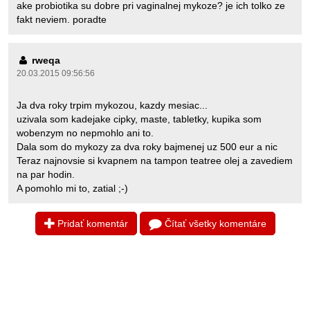
ake probiotika su dobre pri vaginalnej mykoze? je ich tolko ze
fakt neviem. poradte
rweqa
20.03.2015 09:56:56
Ja dva roky trpim mykozou, kazdy mesiac...
uzivala som kadejake cipky, maste, tabletky, kupika som
wobenzym no nepmohlo ani to.
Dala som do mykozy za dva roky bajmenej uz 500 eur a nic
Teraz najnovsie si kvapnem na tampon teatree olej a zavediem
na par hodin.
A pomohlo mi to, zatial ;-)
Pridať komentár
Čítať všetky komentáre