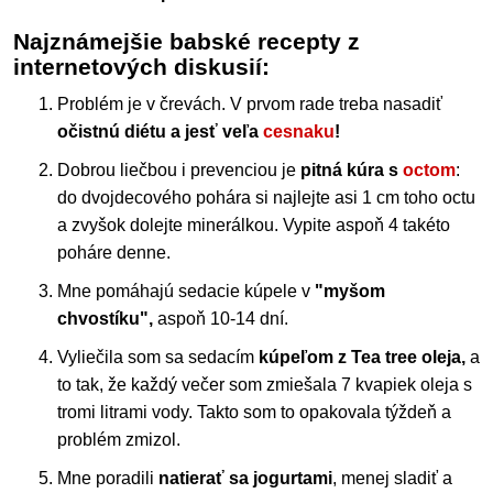
Najznámejšie babské recepty z
internetových diskusií:
Problém je v črevách. V prvom rade treba nasadiť
očistnú diétu a jesť veľa
cesnaku
!
Dobrou liečbou i prevenciou je
pitná kúra s
octom
:
do dvojdecového pohára si najlejte asi 1 cm toho octu
a zvyšok dolejte minerálkou. Vypite aspoň 4 takéto
poháre denne.
Mne pomáhajú sedacie kúpele v
"myšom
chvostíku",
aspoň 10-14 dní.
Vyliečila som sa sedacím
kúpeľom z Tea tree oleja,
a
to tak, že každý večer som zmiešala 7 kvapiek oleja s
tromi litrami vody. Takto som to opakovala týždeň a
problém zmizol.
Mne poradili
natierať sa jogurtami
, menej sladiť a