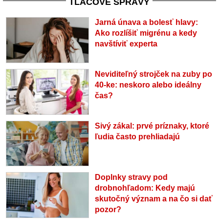
TLAČOVÉ SPRÁVY
Jarná únava a bolesť hlavy:
Ako rozlíšiť migrénu a kedy
navštíviť experta
Neviditeľný strojček na zuby po
40-ke: neskoro alebo ideálny
čas?
Sivý zákal: prvé príznaky, ktoré
ľudia často prehliadajú
Doplnky stravy pod
drobnohľadom: Kedy majú
skutočný význam a na čo si dať
pozor?