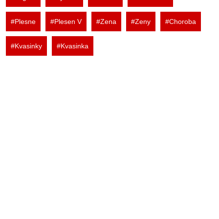
#Plesne
#Plesen V
#Zena
#Zeny
#Choroba
#Kvasinky
#Kvasinka