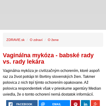
ZDRAVIE.sk
O zdraví
O žene
Vaginálna mykóza - babské rady
vs. rady lekára
Vaginálna mykóza je civilizačným ochorením, ktoré aspoň
raz za život potrápi tri štvrtiny slovenských žien. Takmer
polovica z nich trpí týmto ochorením opakovane. Až
polovica respondentiek však v prieskume agentúry Median
uviedla, že o tomto ochorení nemá dostatok informácií.
FACEBOOK
EMAIL