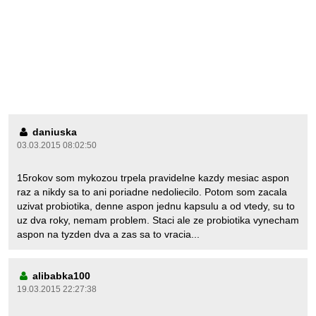
daniuska
03.03.2015 08:02:50
15rokov som mykozou trpela pravidelne kazdy mesiac aspon
raz a nikdy sa to ani poriadne nedoliecilo. Potom som zacala
uzivat probiotika, denne aspon jednu kapsulu a od vtedy, su to
uz dva roky, nemam problem. Staci ale ze probiotika vynecham
aspon na tyzden dva a zas sa to vracia...
alibabka100
19.03.2015 22:27:38