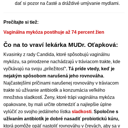
dať si pozor na časté a dráždivé umývanie mydlami.
Prečítajte si tiež:
Vaginálna mykóza postihuje až 74 percent žien
Čo na to vraví lekárka MUDr. Oťapková:
Kvasinky z rady Candida, ktoré spôsobujú vaginálnu
mykózu, sa prirodzene nachádzajú v tráviacom trakte, kde
vyčkávajú na svoju „príležitosť“
. Tá príde vtedy, keď je
nejakým spôsobom narušená jeho rovnováha
.
Najčastejšími príčinami narušenej rovnováhy v tráviacom
trakte sú užívanie antibiotík a konzumácia veľkého
množstva sladkostí. Ženy, ktoré trápi vaginálna mykóza
opakovane, by mali určite obmedziť a najlepšie úplne
vylúčiť zo svojho jedálneho lístka
sladkosti
.
Spoločne s
užívaním antibiotík je dobré nasadiť probiotickú kúru,
ktorá pomôže opäť nastoliť rovnováhu v črevách, aby sa v