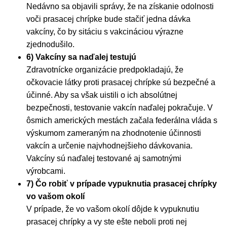
Nedávno sa objavili správy, že na získanie odolnosti
voči prasacej chrípke bude stačiť jedna dávka
vakcíny, čo by sitáciu s vakcináciou výrazne
zjednodušilo.
6) Vakcíny sa naďalej testujú
Zdravotnícke organizácie predpokladajú, že
očkovacie látky proti prasacej chrípke sú bezpečné a
účinné. Aby sa však uistili o ich absolútnej
bezpečnosti, testovanie vakcín naďalej pokračuje. V
ôsmich amerických mestách začala federálna vláda s
výskumom zameraným na zhodnotenie účinnosti
vakcín a určenie najvhodnejšieho dávkovania.
Vakcíny sú naďalej testované aj samotnými
výrobcami.
7) Čo robiť v prípade vypuknutia prasacej chrípky
vo vašom okolí
V prípade, že vo vašom okolí dôjde k vypuknutiu
prasacej chrípky a vy ste ešte neboli proti nej