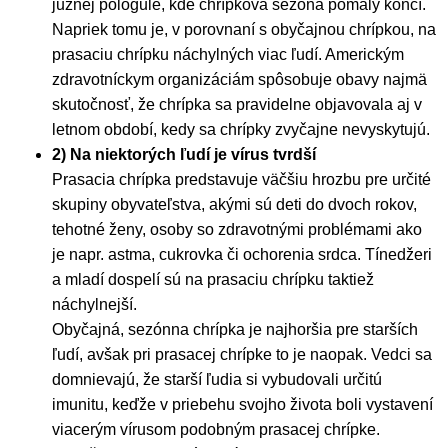
južnej pologule, kde chrípková sezóna pomaly končí.
Napriek tomu je, v porovnaní s obyčajnou chrípkou, na
prasaciu chrípku náchylných viac ľudí. Americkým
zdravotníckym organizáciám spôsobuje obavy najmä
skutočnosť, že chrípka sa pravidelne objavovala aj v
letnom období, kedy sa chrípky zvyčajne nevyskytujú.
2) Na niektorých ľudí je vírus tvrdší
Prasacia chrípka predstavuje väčšiu hrozbu pre určité
skupiny obyvateľstva, akými sú deti do dvoch rokov,
tehotné ženy, osoby so zdravotnými problémami ako
je napr. astma, cukrovka či ochorenia srdca. Tínedžeri
a mladí dospelí sú na prasaciu chrípku taktiež
náchylnejší.
Obyčajná, sezónna chrípka je najhoršia pre starších
ľudí, avšak pri prasacej chrípke to je naopak. Vedci sa
domnievajú, že starší ľudia si vybudovali určitú
imunitu, keďže v priebehu svojho života boli vystavení
viacerým vírusom podobným prasacej chrípke.