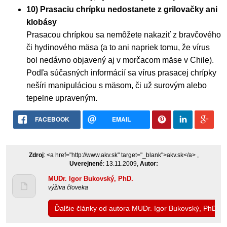
10) Prasaciu chrípku nedostanete z grilovačky ani
klobásy
Prasacou chrípkou sa nemôžete nakaziť z bravčového
či hydinového mäsa (a to ani napriek tomu, že vírus
bol nedávno objavený aj v morčacom mäse v Chile).
Podľa súčasných informácií sa vírus prasacej chrípky
nešíri manipuláciou s mäsom, či už surovým alebo
tepelne upraveným.
FACEBOOK
EMAIL
Zdroj
: <a href="http://www.akv.sk" target="_blank">akv.sk</a> ,
Uverejnené
: 13.11.2009,
Autor:
MUDr. Igor Bukovský, PhD.
výživa človeka
Ďalšie články od autora MUDr. Igor Bukovský, PhD.