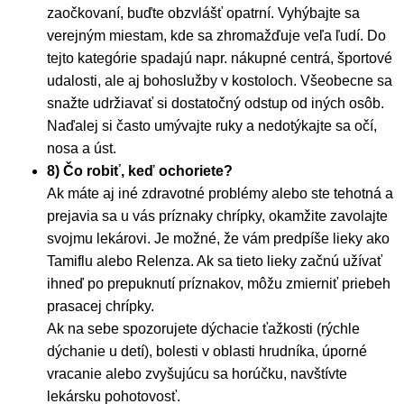
zaočkovaní, buďte obzvlášť opatrní. Vyhýbajte sa
verejným miestam, kde sa zhromažďuje veľa ľudí. Do
tejto kategórie spadajú napr. nákupné centrá, športové
udalosti, ale aj bohoslužby v kostoloch. Všeobecne sa
snažte udržiavať si dostatočný odstup od iných osôb.
Naďalej si často umývajte ruky a nedotýkajte sa očí,
nosa a úst.
8) Čo robiť, keď ochoriete?
Ak máte aj iné zdravotné problémy alebo ste tehotná a
prejavia sa u vás príznaky chrípky, okamžite zavolajte
svojmu lekárovi. Je možné, že vám predpíše lieky ako
Tamiflu alebo Relenza. Ak sa tieto lieky začnú užívať
ihneď po prepuknutí príznakov, môžu zmierniť priebeh
prasacej chrípky.
Ak na sebe spozorujete dýchacie ťažkosti (rýchle
dýchanie u detí), bolesti v oblasti hrudníka, úporné
vracanie alebo zvyšujúcu sa horúčku, navštívte
lekársku pohotovosť.