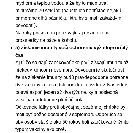
mydlom a teplou vodou a že by to malo trvať
minimálne 20 sekúnd (naučte ich napríklad nejakú
primerane dlhú básničku, ktrú by si mali zakaždým
povedať ).
Na ruky počas dňa používajte aj dezinfekčné
prostriedky na báze alkoholu.
5) Získanie imunity voči ochoreniu vyžaduje určitý
čas
Aj tí, čo sa dajú zaočkovať ako prví, získajú imunitu až
niekedy koncom novembra. Dôvodom je skutočnosť,
že na získanie imunity budú pravdepodobne potrebné
dve vakcíny, a to s odstupom troch týždňov. Následne
potrvá aspoň jeden až dva týždne, kým posledná
vakcína nadobudne plný účinok.
Očkovacie látky proti obyčajnej, sezónnej chrípke by
mali byť bežne dostupné v septembri. Odporúča sa,
aby osoby staršie ako 50 rokov boli zaočkované týmto
typom vakcíny ako prvé.