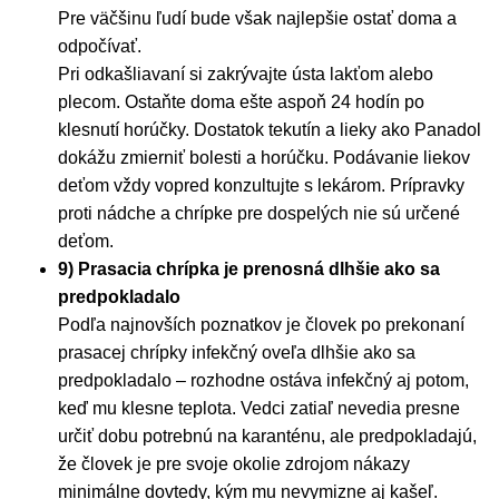
Pre väčšinu ľudí bude však najlepšie ostať doma a
odpočívať.
Pri odkašliavaní si zakrývajte ústa lakťom alebo
plecom. Ostaňte doma ešte aspoň 24 hodín po
klesnutí horúčky. Dostatok tekutín a lieky ako Panadol
dokážu zmierniť bolesti a horúčku. Podávanie liekov
deťom vždy vopred konzultujte s lekárom. Prípravky
proti nádche a chrípke pre dospelých nie sú určené
deťom.
9) Prasacia chrípka je prenosná dlhšie ako sa
predpokladalo
Podľa najnovších poznatkov je človek po prekonaní
prasacej chrípky infekčný oveľa dlhšie ako sa
predpokladalo – rozhodne ostáva infekčný aj potom,
keď mu klesne teplota. Vedci zatiaľ nevedia presne
určiť dobu potrebnú na karanténu, ale predpokladajú,
že človek je pre svoje okolie zdrojom nákazy
minimálne dovtedy, kým mu nevymizne aj kašeľ.