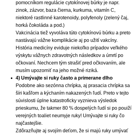
pomocníkom regulácie cytokínovej búrky je napr.
zinok, zázvor, baza čierna, kurkuma, vitamín C,
niektoré rastlinné karotenoidy, polyfenoly (zelený čaj,
horká čokoláda a pod.)
Vakcinácia tiež vyvoláva túto cytokínovú búrku a preto
nastávajú vážne komplikácie aj po užití vakcíny.
História medicíny eviduje niekoľko prípadov veľkého
výskytu vážnych zdravotných následkov a úmrtí po
očkovaní. Nechcem tým strašiť pred očkovaním, ale
musím upozorniť na jeho možné riziká.
4) Umývajte si ruky často a primerane dlho
Podobne ako sezónna chrípka, aj prasacia chrípka sa
šíri kašľom a kýchaním nakazených ľudí. Preto v tejto
súvislosti úplne katastroficky vyznieva výsledok
prieskumu, že takmer 80 % dospelých ľudí si po pouiží
verejných toaliet neumyje ruky! Umývajte si ruky čo
najčastejšie.
Zdôrazňujte aj svojím deťom, že si majú ruky umývať