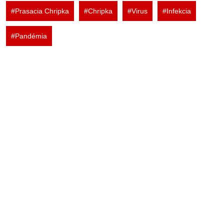
#Prasacia Chripka
#Chripka
#Virus
#Infekcia
#Pandémia