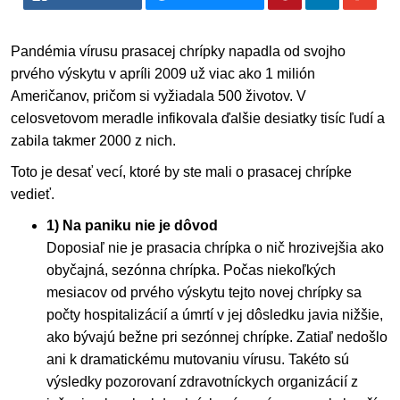
Pandémia vírusu prasacej chrípky napadla od svojho
prvého výskytu v apríli 2009 už viac ako 1 milión
Američanov, pričom si vyžiadala 500 životov. V
celosvetovom meradle infikovala ďalšie desiatky tisíc ľudí a
zabila takmer 2000 z nich.
Toto je desať vecí, ktoré by ste mali o prasacej chrípke
vedieť.
1) Na paniku nie je dôvod
Doposiaľ nie je prasacia chrípka o nič hrozivejšia ako
obyčajná, sezónna chrípka. Počas niekoľkých
mesiacov od prvého výskytu tejto novej chrípky sa
počty hospitalizácií a úmrtí v jej dôsledku javia nižšie,
ako bývajú bežne pri sezónnej chrípke. Zatiaľ nedošlo
ani k dramatickému mutovaniu vírusu. Takéto sú
výsledky pozorovaní zdravotníckych organizácií z