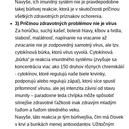
Navyše, ich imunitný systém nie je pravdepodobne
takej búrlivej reakcie, ktorá je v skutočnosti príčinou
všetkých zdravotných príznakov ochorenia.
3) Príčinou zdravotných problémov nie je vírus
Za horúčku, suchý kašeľ, bolesti hlavy, kĺbov a hrdla,
slabosť, malátnosť, napínanie na vracanie až
zvracanie nie je zodpovedný samotný vírus, ale tzv.
cytokínová búrka, ktorú vírus vyvolá. Cytokínová
„búrka“ je reakcia imunitného systému (zvyšuje sa
koncentrácia viac ako 150 druhov rôznych chremikálií
- cytokínov, ktoré regulujú naše biele krvinky,
podporujú alebo regulujú zápal), ktorú síce spustí
prítomnosť vírusu, ale jej intenzita závisí od stavu
imunity – paradoxne teda chrípka môže spôsobiť
silnejšie zdravotné ťažkosti inak zdravým mladým
ľuďom a ľuďom stredného veku.
Navyše, táto reakcia je tým búrlivejšia, čím má človek
v krvi a bunkách menej antioxidantov. Užitočným