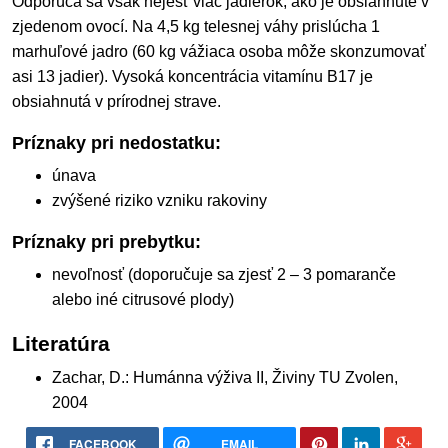
Odporúča sa však nejesť viac jadierok, ako je obsiahnuté v
zjedenom ovocí. Na 4,5 kg telesnej váhy prislúcha 1
marhuľové jadro (60 kg vážiaca osoba môže skonzumovať
asi 13 jadier). Vysoká koncentrácia vitamínu B17 je
obsiahnutá v prírodnej strave.
Príznaky pri nedostatku:
únava
zvýšené riziko vzniku rakoviny
Príznaky pri prebytku:
nevoľnosť (doporučuje sa zjesť 2 – 3 pomaranče
alebo iné citrusové plody)
Literatúra
Zachar, D.: Humánna výživa II, Živiny TU Zvolen,
2004
FACEBOOK
EMAIL