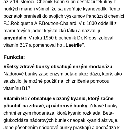
až v 19. storočí. Chemik Bohn si pri destilácii tekutiny z
horkých mandlí všimol, že sa uvoľňuje kyanovodík. Tento
poznatok preniesli do svojich výskumov francúzski chemici
P.J.Robiquet a A.F.Boutron-Chalard. V r. 1830 oddelili z
marhuľových jadier kryštalickú látku a nazvali ju
amygdalín
. V roku 1950 biochemik Dr. Krebs izoloval
vitamín B17 a pomenoval ho
„Laetrile“
.
Funkcia:
Všetky zdravé bunky obsahujú enzým rhodanázu.
Nádorové bunky zase enzým beta-glukozidázu, ktorý, ako
sa zistilo, je možné použiť na ich zničenie pomocou
vitamínu B17.
Vitamín B17 obsahuje viazaný kyanid, ktorý začne
pôsobiť na zdravé, aj nádorové bunky.
Zdravé bunky
chráni enzým rhodanáza, ktorá kyanid rozkladá. Beta-
glukozidáza nádorových buniek naopak kyanid aktivuje.
Jeho pôsobením nádorové bunky praskajú a dochádza k