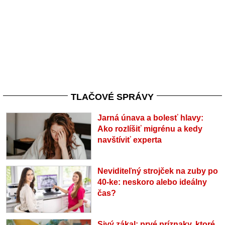
TLAČOVÉ SPRÁVY
Jarná únava a bolesť hlavy:
Ako rozlíšiť migrénu a kedy
navštíviť experta
Neviditeľný strojček na zuby po
40-ke: neskoro alebo ideálny
čas?
Sivý zákal: prvé príznaky, ktoré