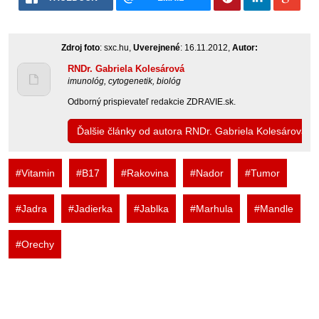
Zdroj foto
: sxc.hu,
Uverejnené
: 16.11.2012,
Autor:
RNDr. Gabriela Kolesárová
imunológ, cytogenetik, biológ
Odborný prispievateľ redakcie ZDRAVIE.sk.
Ďalšie články od autora RNDr. Gabriela Kolesárová
#Vitamin
#B17
#Rakovina
#Nador
#Tumor
#Jadra
#Jadierka
#Jablka
#Marhula
#Mandle
#Orechy