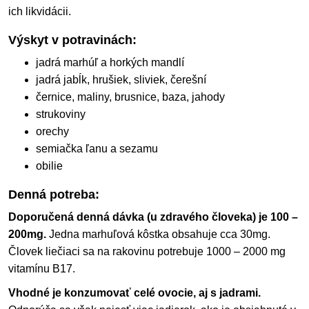
ich likvidácii.
Výskyt v potravinách:
jadrá marhúľ a horkých mandlí
jadrá jabĺk, hrušiek, sliviek, čerešní
černice, maliny, brusnice, baza, jahody
strukoviny
orechy
semiačka ľanu a sezamu
obilie
Denná potreba
:
Doporučená denná dávka (u zdravého človeka) je 100 –
200mg.
Jedna marhuľová kôstka obsahuje cca 30mg.
Človek liečiaci sa na rakovinu potrebuje 1000 – 2000 mg
vitamínu B17.
Vhodné je konzumovať celé ovocie, aj s jadrami.