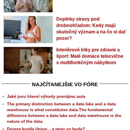
Doplnky stravy pod
drobnohľadom: Kedy majú
skutočný význam a na čo si dať
pozor?
Interiérové triky pre zdravie a
šport: Malé domáce telocvične
s multifunkčným nábytkom
NAJČÍTANEJŠIE VO FÓRE
Jaké jsou hlavní výhody pronájmu auta
The primary distinction between a data lake and a data
warehouse is what constitutes data.The fundamental
difference between a data lake and data warehouse is the
nature of the data.
Dovera kupila Union... a teraz co bude?