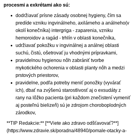
procesmi a exkrétami ako sú:
dodržiavať prísne zásady osobnej hygieny, čím sa
predíde vzniku ingvinálneho, axilárneho a análneho(v
okolí konečníka) intergriga - zaparenia, vzniku
hemoroidov a ragád - trhlín v oblasti konečníka,
udržiavať pokožku v ingvinálnej a análnej oblasti
suchú, čistú, ošetrovať ju vhodnými prípravkami,
pravidelnou hygienou nôh zabrániť tvorbe
mykotického ochorenia v oblasti planty nôh a medzi
prstových priestorov,
pravidelne, podľa potreby meniť ponožky (vyvárať
ich), dbať na zvýšenú starostlivosť aj o exsudáty z
rany na lôžko pacienta (pri každom znečistení vymeniť
aj posteľnú bielizeň) sú je zdrojom choroboplodných
zárodkov,
**TIP Redakcie:** [**Viete ako zdravo odšťavovať?**]
(https://www.zdravie.sk/poradna/48940/pomale-otacky-a-