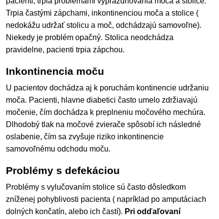
pacienti, trpia problémami vyprázdňovania moča a stolice.
Trpia častými zápchami, inkontinenciou moča a stolice (
nedokážu udržať stolicu a moč, odchádzajú samovoľne).
Niekedy je problém opačný. Stolica neodchádza
pravidelne, pacienti trpia zápchou.
Inkontinencia moču
U pacientov dochádza aj k poruchám kontinencie udržaniu
moča. Pacienti, hlavne diabetici často umelo zdržiavajú
močenie, čím dochádza k preplneniu močového mechúra.
Dlhodobý tlak na močové zvierače spôsobí ich následné
oslabenie, čím sa zvyšuje riziko inkontinencie
samovoľnému odchodu moču.
Problémy s defekáciou
Problémy s vylučovaním stolice sú často dôsledkom
zníženej pohyblivosti pacienta ( napríklad po amputáciach
dolných končatín, alebo ich častí).
Pri odďaľovaní