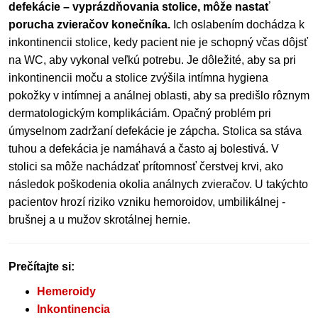
defekácie – vyprázdňovania stolice, môže nastať
porucha zvieračov konečníka.
Ich oslabením dochádza k
inkontinencii stolice, kedy pacient nie je schopný včas dôjsť
na WC, aby vykonal veľkú potrebu. Je dôležité, aby sa pri
inkontinencii moču a stolice zvýšila intímna hygiena
pokožky v intímnej a análnej oblasti, aby sa predišlo rôznym
dermatologickým komplikáciám. Opačný problém pri
úmyselnom zadržaní defekácie je zápcha. Stolica sa stáva
tuhou a defekácia je namáhavá a často aj bolestivá. V
stolici sa môže nachádzať prítomnosť čerstvej krvi, ako
následok poškodenia okolia análnych zvieračov. U takýchto
pacientov hrozí riziko vzniku hemoroidov, umbilikálnej -
brušnej a u mužov skrotálnej hernie.
Prečítajte si:
Hemeroidy
Inkontinencia