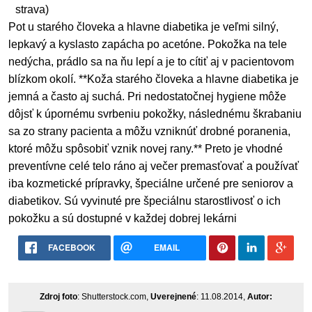
strava)
Pot u starého človeka a hlavne diabetika je veľmi silný,
lepkavý a kyslasto zapácha po acetóne. Pokožka na tele
nedýcha, prádlo sa na ňu lepí a je to cítiť aj v pacientovom
blízkom okolí. **Koža starého človeka a hlavne diabetika je
jemná a často aj suchá. Pri nedostatočnej hygiene môže
dôjsť k úpornému svrbeniu pokožky, následnému škrabaniu
sa zo strany pacienta a môžu vzniknúť drobné poranenia,
ktoré môžu spôsobiť vznik novej rany.** Preto je vhodné
preventívne celé telo ráno aj večer premasťovať a používať
iba kozmetické prípravky, špeciálne určené pre seniorov a
diabetikov. Sú vyvinuté pre špeciálnu starostlivosť o ich
pokožku a sú dostupné v každej dobrej lekárni
FACEBOOK
EMAIL
Zdroj foto
: Shutterstock.com,
Uverejnené
: 11.08.2014,
Autor: