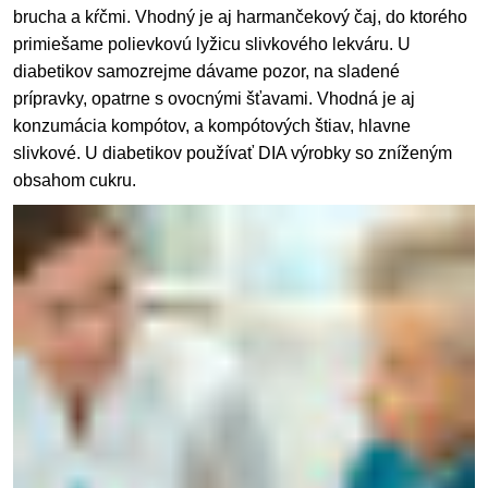
brucha a kŕčmi. Vhodný je aj harmančekový čaj, do ktorého
primiešame polievkovú lyžicu slivkového lekváru. U
diabetikov samozrejme dávame pozor, na sladené
prípravky, opatrne s ovocnými šťavami. Vhodná je aj
konzumácia kompótov, a kompótových štiav, hlavne
slivkové. U diabetikov používať DIA výrobky so zníženým
obsahom cukru.