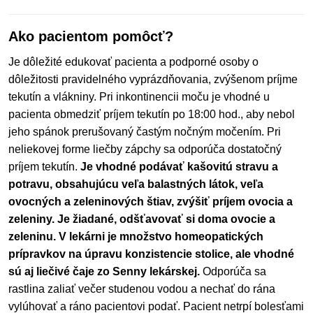
Ako pacientom pomôcť?
Je dôležité edukovať pacienta a podporné osoby o
dôležitosti pravidelného vyprázdňovania, zvýšenom príjme
tekutín a vlákniny. Pri inkontinencii moču je vhodné u
pacienta obmedziť príjem tekutín po 18:00 hod., aby nebol
jeho spánok prerušovaný častým nočným močením. Pri
neliekovej forme liečby zápchy sa odporúča dostatočný
príjem tekutín.
Je vhodné podávať kašovitú stravu a
potravu, obsahujúcu veľa balastných látok, veľa
ovocných a zeleninových štiav, zvýšiť príjem ovocia a
zeleniny. Je žiadané, odšťavovať si doma ovocie a
zeleninu. V lekárni je množstvo homeopatických
prípravkov na úpravu konzistencie stolice, ale vhodné
sú aj liečivé čaje zo Senny lekárskej.
Odporúča sa
rastlina zaliať večer studenou vodou a nechať do rána
vylúhovať a ráno pacientovi podať. Pacient netrpí bolesťami