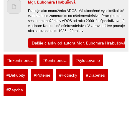
Mgr. Ľubomíra Hrabušová
Pracuje ako manažérka ADOS. Má ukončené vysokoškolské
vzdelanie so zameraním na ošeterovateľstvo. Pracuje ako
sestra - manažérka v ADOS od roku 2000. Je špecializovaná
v odbore Komunitné ošetrovateľstvo. V zdravotníctve pracuje
ako sestra od roku 1985 - 29 rokov.
Ďalšie články od autora Mgr. Ľubomíra Hrabušová
#Inkontinencia
#Kontinencia
#Vylucovanie
#Dekubity
#Potenie
#Potničky
#Diabetes
#Zapcha