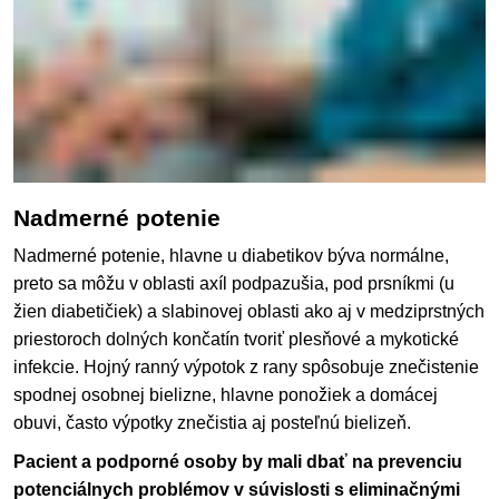
Nadmerné potenie
Nadmerné potenie, hlavne u diabetikov býva normálne,
preto sa môžu v oblasti axíl podpazušia, pod prsníkmi (u
žien diabetičiek) a slabinovej oblasti ako aj v medziprstných
priestoroch dolných končatín tvoriť plesňové a mykotické
infekcie. Hojný ranný výpotok z rany spôsobuje znečistenie
spodnej osobnej bielizne, hlavne ponožiek a domácej
obuvi, často výpotky znečistia aj posteľnú bielizeň.
Pacient a podporné osoby by mali dbať na prevenciu
potenciálnych problémov v súvislosti s eliminačnými