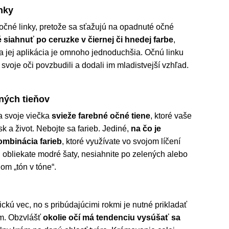
inky
 očné linky, pretože sa sťažujú na opadnuté očné
siahnuť po ceruzke v čiernej či hnedej farbe
,
a jej aplikácia je omnoho jednoduchšia. Očnú linku
e svoje oči povzbudili a dodali im mladistvejší vzhľad.
čných tieňov
na svoje viečka
svieže farebné očné tiene
, ktoré vaše
sk a život. Nebojte sa farieb. Jediné,
na čo je
ombinácia farieb
, ktoré využívate vo svojom líčení
si obliekate modré šaty, nesiahnite po zelených alebo
om „tón v tóne“.
ickú vec, no s pribúdajúcimi rokmi je nutné prikladať
am. Obzvlášť
okolie očí má tendenciu vysúšať sa