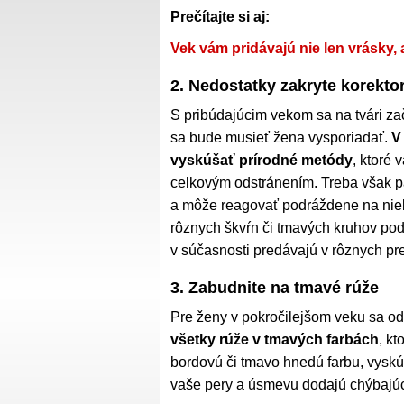
Prečítajte si aj:
Vek vám pridávajú nie len vrásky, 
2. Nedostatky zakryte korekt
S pribúdajúcim vekom sa na tvári za
sa bude musieť žena vysporiadať.
V
vyskúšať prírodné metódy
, ktoré
celkovým odstránením. Treba však p
a môže reagovať podráždene na niek
rôznych škvŕn či tmavých kruhov po
v súčasnosti predávajú v rôznych p
3. Zabudnite na tmavé rúže
Pre ženy v pokročilejšom veku sa o
všetky rúže v tmavých farbách
, k
bordovú či tmavo hnedú farbu, vysk
vaše pery a úsmevu dodajú chýbajúc