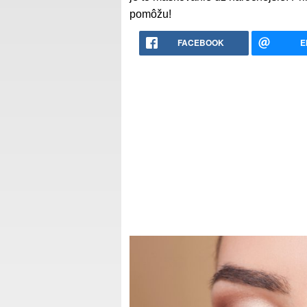
pomôžu!
FACEBOOK
E