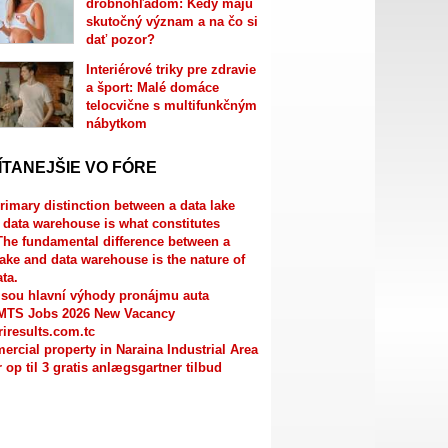
drobnohľadom: Kedy majú
skutočný význam a na čo si
dať pozor?
Interiérové triky pre zdravie
a šport: Malé domáce
telocvične s multifunkčným
nábytkom
ÍTANEJŠIE VO FÓRE
rimary distinction between a data lake
 data warehouse is what constitutes
The fundamental difference between a
lake and data warehouse is the nature of
ata.
jsou hlavní výhody pronájmu auta
MTS Jobs 2026 New Vacancy
riresults.com.tc
rcial property in Naraina Industrial Area
r op til 3 gratis anlægsgartner tilbud