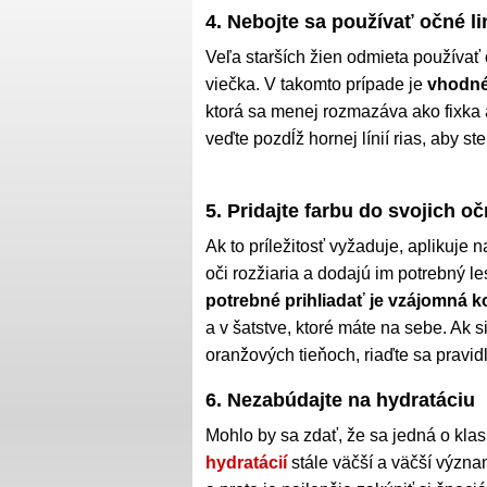
4. Nebojte sa používať očné l
Veľa starších žien odmieta používať
viečka. V takomto prípade je
vhodné 
ktorá sa menej rozmazáva ako fixka 
veďte pozdĺž hornej línií rias, aby st
5. Pridajte farbu do svojich o
Ak to príležitosť vyžaduje, aplikuje 
oči rozžiaria a dodajú im potrebný le
potrebné prihliadať je vzájomná k
a v šatstve, ktoré máte na sebe. Ak 
oranžových tieňoch, riaďte sa pravidl
6. Nezabúdajte na hydratáciu
Mohlo by sa zdať, že sa jedná o klas
hydratácií
stále väčší a väčší význ