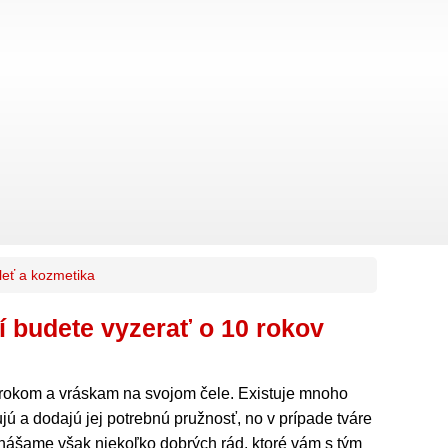
leť a kozmetika
ní budete vyzerať o 10 rokov
 rokom a vráskam na svojom čele. Existuje mnoho
ujú a dodajú jej potrebnú pružnosť, no v prípade tváre
inášame však niekoľko dobrých rád, ktoré vám s tým