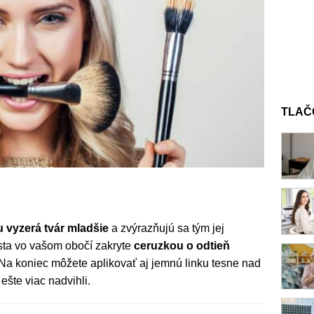
TLAČ
vyzerá tvár mladšie
a zvýrazňujú sa tým jej
esta vo vašom obočí zakryte
ceruzkou o odtieň
 Na koniec môžete aplikovať aj jemnú linku tesne nad
 ešte viac nadvihli.