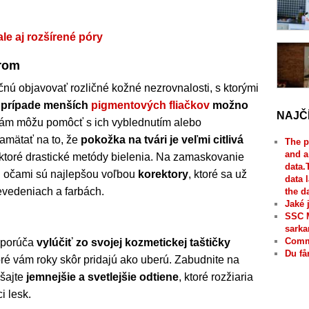
ale aj rozšírené póry
orom
čnú objavovať rozličné kožné nezrovnalosti, s ktorými
 prípade menších
pigmentových fliačkov
možno
NAJČ
 vám môžu pomôcť s ich vyblednutím alebo
amätať na to, že
pokožka na tvári je veľmi citlivá
The p
and a
toré drastické metódy bielenia. Na zamaskovanie
data.
d očami sú najlepšou voľbou
korektory
, ktoré sa už
data 
revedeniach a farbách.
the d
Jaké 
SSC 
sarka
Comme
dporúča
vylúčiť zo svojej kozmetickej taštičky
Du få
toré vám roky skôr pridajú ako uberú. Zabudnite na
úšajte
jemnejšie a svetlejšie odtiene
, ktoré rozžiaria
i lesk.