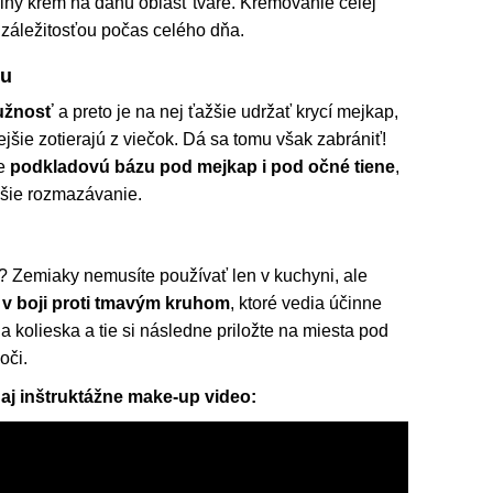
iálny krém na danú oblasť tváre. Krémovanie celej
u záležitosťou počas celého dňa.
vu
ružnosť
a preto je na nej ťažšie udržať krycí mejkap,
ejšie zotierajú z viečok. Dá sa tomu však zabrániť!
te
podkladovú bázu pod mejkap i pod očné tiene
,
menšie rozmazávanie.
? Zemiaky nemusíte používať len v kuchyni, ale
v boji proti tmavým kruhom
, ktoré vedia účinne
a kolieska a tie si následne priložte na miesta pod
 oči.
i aj inštruktážne make-up video: