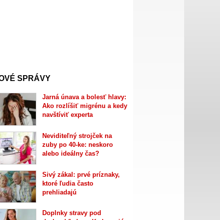
OVÉ SPRÁVY
Jarná únava a bolesť hlavy:
Ako rozlíšiť migrénu a kedy
navštíviť experta
Neviditeľný strojček na
zuby po 40-ke: neskoro
alebo ideálny čas?
Sivý zákal: prvé príznaky,
ktoré ľudia často
prehliadajú
Doplnky stravy pod