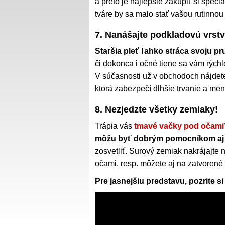
a preto je najlepšie zakúpiť si špec
tváre by sa malo stať vašou rutinno
7. Nanášajte podkladovú vrst
Staršia pleť ľahko stráca svoju p
či dokonca i očné tiene sa vám rýchl
V súčasnosti už v obchodoch nájde
ktorá zabezpečí dlhšie trvanie a 
8. Nezjedzte všetky zemiaky!
Trápia vás
tmavé vačky pod očami
môžu byť dobrým pomocníkom aj 
zosvetliť. Surový zemiak nakrájajte n
očami, resp. môžete aj na zatvorené
Pre jasnejšiu predstavu, pozrite s