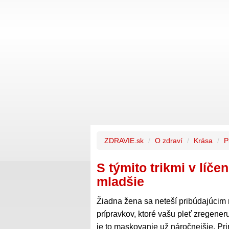
ZDRAVIE.sk
O zdraví
Krása
P
S týmito trikmi v líče
mladšie
Žiadna žena sa neteší pribúdajúcim
prípravkov, ktoré vašu pleť zregener
je to maskovanie už náročnejšie. Pr