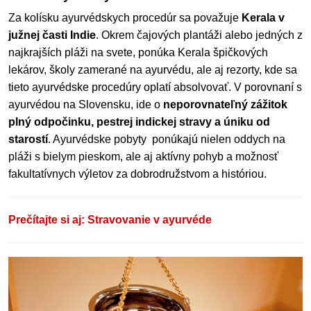
Za kolísku ayurvédskych procedúr sa považuje
Kerala v
južnej časti Indie
. Okrem čajových plantáži alebo jedných z
najkrajších pláži na svete, ponúka Kerala špičkových
lekárov, školy zamerané na ayurvédu, ale aj rezorty, kde sa
tieto ayurvédske procedúry oplatí absolvovať. V porovnaní s
ayurvédou na Slovensku, ide o
neporovnateľný zážitok
plný odpočinku, pestrej indickej stravy a úniku od
starostí
. Ayurvédske pobyty ponúkajú nielen oddych na
pláži s bielym pieskom, ale aj aktívny pohyb a možnosť
fakultatívnych výletov za dobrodružstvom a históriou.
Prečítajte si aj: Stravovanie v ayurvéde