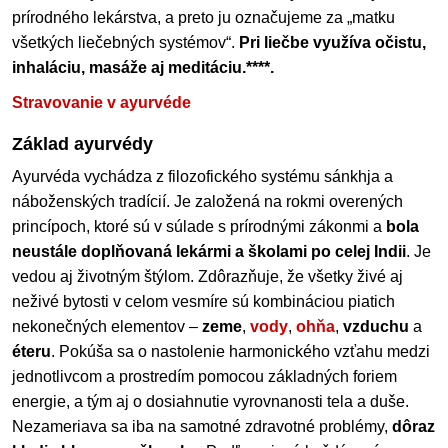
prírodného lekárstva, a preto ju označujeme za „matku
všetkých liečebných systémov“.
Pri liečbe využíva očistu,
inhaláciu, masáže aj meditáciu.****.
Stravovanie v ayurvéde
Základ ayurvédy
Ayurvéda vychádza z filozofického systému sánkhja a
náboženských tradícií. Je založená na rokmi overených
princípoch, ktoré sú v súlade s prírodnými zákonmi a
bola
neustále doplňovaná lekármi a školami po celej Indii
. Je
vedou aj životným štýlom. Zdôrazňuje, že všetky živé aj
neživé bytosti v celom vesmíre sú kombináciou piatich
nekonečných elementov –
zeme
,
vody
,
ohňa
,
vzduchu
a
éteru
. Pokúša sa o nastolenie harmonického vzťahu medzi
jednotlivcom a prostredím pomocou základných foriem
energie, a tým aj o dosiahnutie vyrovnanosti tela a duše.
Nezameriava sa iba na samotné zdravotné problémy,
dôraz