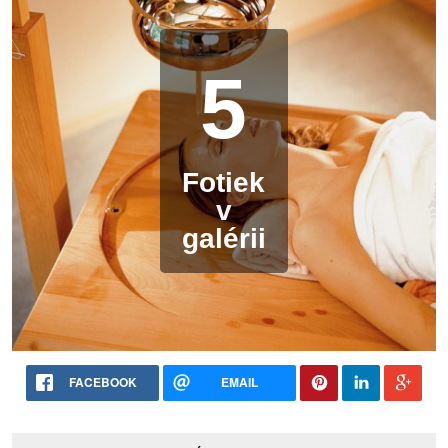
5
Fotiek
v
galérii
FACEBOOK
EMAIL