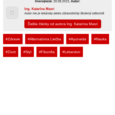
Uverejnené
: 20.08.2015,
Autor:
Ing. Katarína Masri
Autor nie je lekársky alebo zdravotnícky školený odborník
Ďalšie články od autora Ing. Katarína Masri
#Zdravie
#Alternatívna Liečba
#Ayurveda
#Nauka
#Zivot
#Styl
#Filozofia
#Lekarstvo