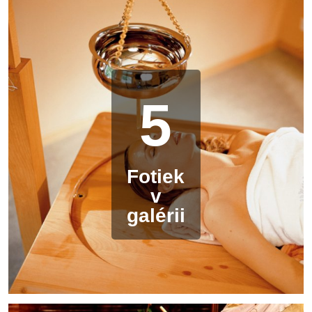
5
Fotiek
v
galérii