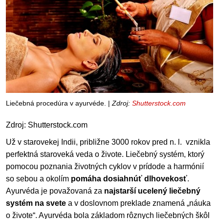
Liečebná procedúra v ayurvéde. |
Zdroj:
Shutterstock.com
Zdroj: Shutterstock.com
Už v starovekej Indii, približne 3000 rokov pred n. l. vznikla
perfektná staroveká veda o živote. Liečebný systém, ktorý
pomocou poznania životných cyklov v prídode a harmónií
so sebou a okolím
pomáha dosiahnúť dlhovekosť
.
Ayurvéda je považovaná za
najstarší ucelený liečebný
systém na svete
a v doslovnom preklade znamená „náuka
o živote“. Ayurvéda bola základom rôznych liečebných škôl