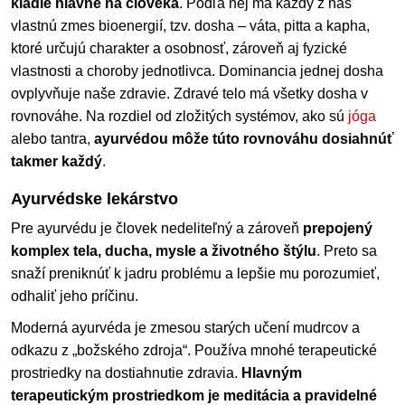
kladie hlavne na človeka
. Podľa nej má každý z nás
vlastnú zmes bioenergií, tzv. dosha – váta, pitta a kapha,
ktoré určujú charakter a osobnosť, zároveň aj fyzické
vlastnosti a choroby jednotlivca. Dominancia jednej dosha
ovplyvňuje naše zdravie. Zdravé telo má všetky dosha v
rovnováhe. Na rozdiel od zložitých systémov, ako sú
jóga
alebo tantra,
ayurvédou môže túto rovnováhu dosiahnúť
takmer každý
.
Ayurvédske lekárstvo
Pre ayurvédu je človek nedeliteľný a zároveň
prepojený
komplex tela, ducha, mysle a životného štýlu
. Preto sa
snaží preniknúť k jadru problému a lepšie mu porozumieť,
odhaliť jeho príčinu.
Moderná ayurvéda je zmesou starých učení mudrcov a
odkazu z „božského zdroja“. Používa mnohé terapeutické
prostriedky na dostiahnutie zdravia.
Hlavným
terapeutickým prostriedkom je meditácia a pravidelné