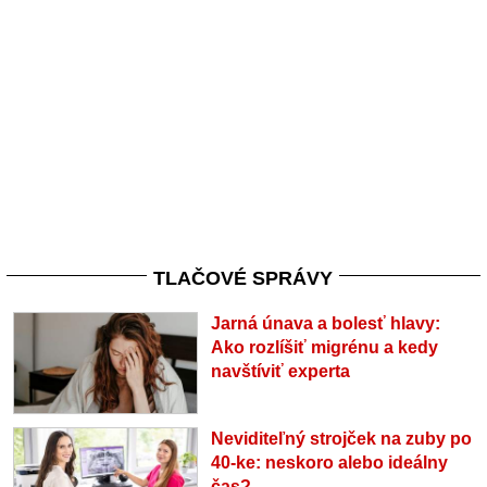
TLAČOVÉ SPRÁVY
Jarná únava a bolesť hlavy:
Ako rozlíšiť migrénu a kedy
navštíviť experta
Neviditeľný strojček na zuby po
40-ke: neskoro alebo ideálny
čas?