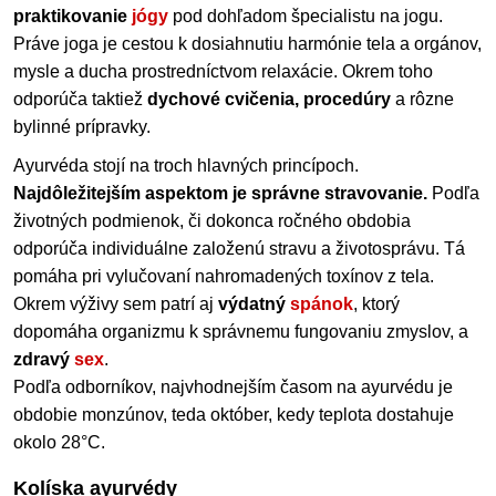
praktikovanie
jógy
pod dohľadom špecialistu na jogu.
Práve joga je cestou k dosiahnutiu harmónie tela a orgánov,
mysle a ducha prostredníctvom relaxácie. Okrem toho
odporúča taktiež
dychové cvičenia, procedúry
a rôzne
bylinné prípravky.
Ayurvéda stojí na troch hlavných princípoch.
Najdôležitejším aspektom je správne stravovanie.
Podľa
životných podmienok, či dokonca ročného obdobia
odporúča individuálne založenú stravu a životosprávu. Tá
pomáha pri vylučovaní nahromadených toxínov z tela.
Okrem výživy sem patrí aj
výdatný
spánok
, ktorý
dopomáha organizmu k správnemu fungovaniu zmyslov, a
zdravý
sex
.
Podľa odborníkov, najvhodnejším časom na ayurvédu je
obdobie monzúnov, teda október, kedy teplota dostahuje
okolo 28°C.
Kolíska ayurvédy