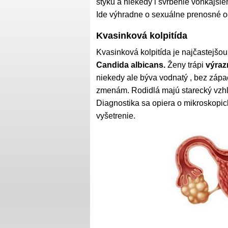
styku a niekedy i svrbenie vonkajšie
Ide výhradne o sexuálne prenosné o
Kvasinková kolpitída
Kvasinková kolpitída je najčastejšo
Candida albicans.
Ženy trápi
výraz
niekedy ale býva vodnatý , bez záp
zmenám. Rodidlá majú starecký vzh
Diagnostika sa opiera o mikroskopick
vyšetrenie.