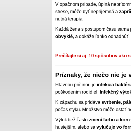
V opačnom prípade, úplná neprítomn
strese, môže byť nepríjemná a
zaprí
nutná terapia.
Každá žena s postupom času sama
obvyklé
, a dokáže ľahko odhadnúť, 
Prečítajte si aj: 10 spôsobov ako
Príznaky, že niečo nie je 
Hlavnou príčinou je
infekcia baktér
poškodením rodidiel.
Infekčný výto
K zápachu sa pridáva
svrbenie, pál
počas styku. Množstvo môže ostať 
Výtok tiež často
zmení farbu a konz
hustejším, alebo sa
vylučuje vo for