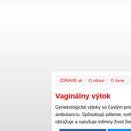
ZDRAVIE.sk
O zdraví
O žene
Vaginálny výtok
Gynekologické výtoky sú častým pro
ambulanciu. Spôsobujú pálenie, svr
obťažuje a narušuje intímny život žie