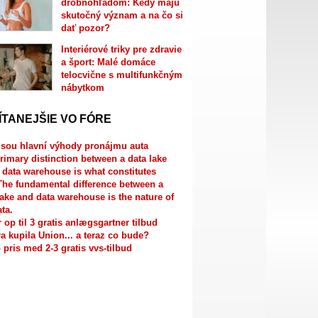
drobnohľadom: Kedy majú
skutočný význam a na čo si
dať pozor?
Interiérové triky pre zdravie
a šport: Malé domáce
telocvične s multifunkčným
nábytkom
ÍTANEJŠIE VO FÓRE
jsou hlavní výhody pronájmu auta
rimary distinction between a data lake
 data warehouse is what constitutes
The fundamental difference between a
lake and data warehouse is the nature of
ata.
r op til 3 gratis anlægsgartner tilbud
a kupila Union... a teraz co bude?
 pris med 2-3 gratis vvs-tilbud