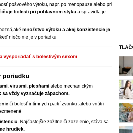
osť pošvového výtoku, napr. po menopauze alebo pri
čiňuje bolesti pri pohlavnom styku
a spravidla je
 pozná,aké
množstvo výtoku a akej konzistencie je
keď niečo nie je v poriadku.
TLAČ
 sa vysporiadať s bolestivým sexom
v poriadku
iami, vírusmi, plesňami
alebo mechanickým
k sa vždy vyznačuje zápachom.
enie
či bolesť intímnych partií zvonku ,alebo vnútri
nezmenené.
istenciu
. Najčastejšie zožltne či zozelenie, stáva sa
me hrudiek.