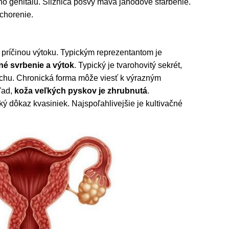
ho genitálu. Sliznica pošvy máva jahodové sfarbenie.
chorenie.
u príčinou výtoku. Typickým reprezentantom je
né svrbenie a výtok
. Typický je tvarohovitý sekrét,
achu. Chronická forma môže viesť k výrazným
ľad,
koža veľkých pyskov je zhrubnutá
.
ý dôkaz kvasiniek. Najspoľahlivejšie je kultivačné