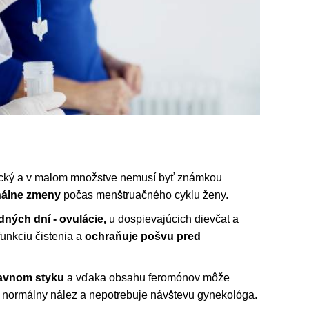
gický a v malom množstve nemusí byť známkou
nálne zmeny
počas menštruačného cyklu ženy.
dných dní - ovulácie,
u dospievajúcich dievčat a
funkciu čistenia a
ochraňuje pošvu pred
.
avnom styku
a vďaka obsahu feromónov môže
e normálny nález a nepotrebuje návštevu gynekológa.