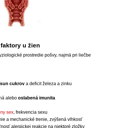
faktory u žien
fyziologické prostredie pošvy, najmä pri liečbe
ísun cukrov
a deficit železa a zinku
ená alebo
oslabená imunita
lny sex
, frekvencia sexu
nie a mechanické trenie, zvýšená vlhkosť
nosť alergickej reakcie na niektoré zložky