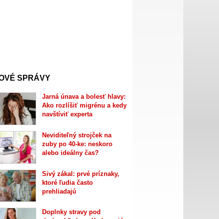
OVÉ SPRÁVY
Jarná únava a bolesť hlavy:
Ako rozlíšiť migrénu a kedy
navštíviť experta
Neviditeľný strojček na
zuby po 40-ke: neskoro
alebo ideálny čas?
Sivý zákal: prvé príznaky,
ktoré ľudia často
prehliadajú
Doplnky stravy pod