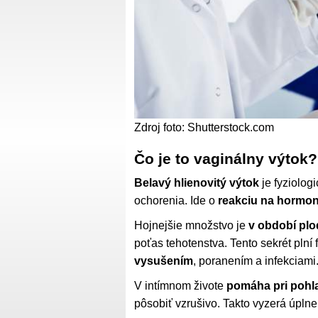
Zdroj foto: Shutterstock.com
Čo je to vaginálny výtok?
Belavý hlienovitý výtok
je fyziolo
ochorenia. Ide o
reakciu na hormo
Hojnejšie množstvo je
v období plo
poťas tehotenstva. Tento sekrét plní 
vysušením
, poranením a infekciami
V intímnom živote
pomáha pri pohl
pôsobiť vzrušivo. Takto vyzerá úpln