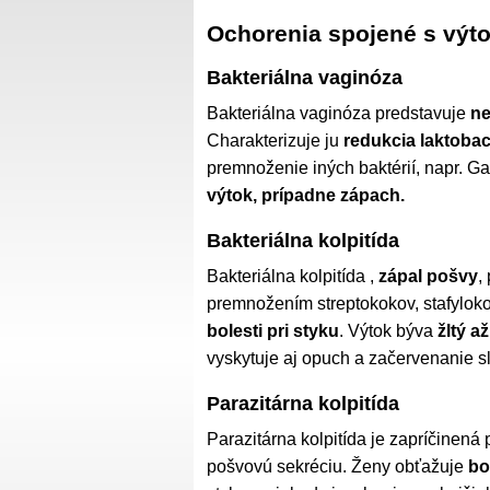
Ochorenia spojené s výt
Bakteriálna vaginóza
Bakteriálna vaginóza predstavuje
ne
Charakterizuje ju
redukcia laktobac
premnoženie iných baktérií, napr. Ga
výtok, prípadne zápach.
Bakteriálna kolpitída
Bakteriálna kolpitída ,
zápal pošvy
,
premnožením streptokokov, stafylok
bolesti pri styku
. Výtok býva
žltý a
vyskytuje aj opuch a začervenanie sl
Parazitárna kolpitída
Parazitárna kolpitída je zapríčinen
pošvovú sekréciu. Ženy obťažuje
bo