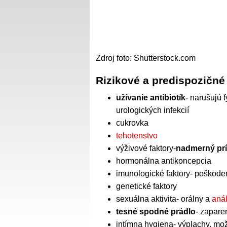
Zdroj foto: Shutterstock.com
Rizikové a predispozičné 
užívanie antibiotík
- narušujú 
urologických infekcií
cukrovka
tehotenstvo
výživové faktory-
nadmerný pr
hormonálna antikoncepcia
imunologické faktory- poškod
genetické faktory
sexuálna aktivita- orálny a
aná
tesné spodné prádlo
- zapare
intímna hygiena- výplachy, mož