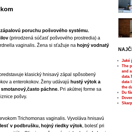
okom
zápalovú poruchu pošvového systému.
ilov
(prirodzená súčasť pošvového prostredia) a
rdnella vaginalis. Žena si sťažuje na
hojný vodnatý
NAJČ
Jaké 
The p
and a
 predstavuje klasický hnisavý zápal spôsobený
data.
okov a enterokokov. Ženy udávajú
hustý výtok a
data 
the d
ž smotanový,často páchne.
Pri akútnej forme sa
Du få
iznice pošvy.
Dover
Skarp
á prvokom Trichomonas vaginalis. Vyvoláva hnisavú
lesť v podbrušku, hojný riedky výtok
, bolesť pri