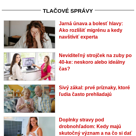
TLAČOVÉ SPRÁVY
Jarná únava a bolesť hlavy:
Ako rozlíšiť migrénu a kedy
navštíviť experta
Neviditeľný strojček na zuby po
40-ke: neskoro alebo ideálny
čas?
Sivý zákal: prvé príznaky, ktoré
ľudia často prehliadajú
Doplnky stravy pod
drobnohľadom: Kedy majú
skutočný význam a na čo si dať