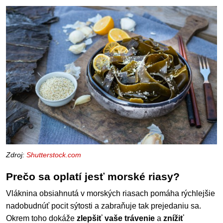
Zdroj:
Shutterstock.com
Prečo sa oplatí jesť morské riasy?
Vláknina obsiahnutá v morských riasach pomáha rýchlejšie
nadobudnúť pocit sýtosti a zabraňuje tak prejedaniu sa.
Okrem toho dokáže
zlepšiť vaše trávenie
a
znížiť