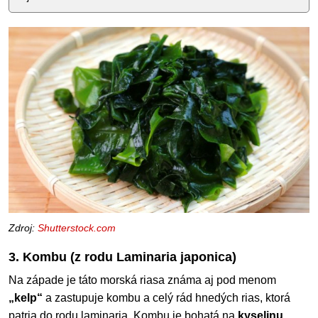
Zdroj:
Shutterstock.com
3. Kombu (z rodu Laminaria japonica)
Na západe je táto morská riasa známa aj pod menom
„kelp“
a zastupuje kombu a celý rád hnedých rias, ktorá
patria do rodu laminaria. Kombu je bohatá na
kyselinu