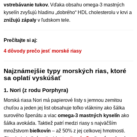
vstrebávanie tukov.
Vďaka obsahu omega-3 mastných
kyselín zvyšujú hladinu „dobrého“ HDL cholesterolu v krvi a
znižujú zápaly
v ľudskom tele.
Prečítajte si aj:
4 dôvody prečo jesť morské riasy
Najznámejšie typy morských rias, ktoré
sa oplatí vyskúšať
1. Nori (z rodu Porphyra)
Morská riasa Nori má papierové listy s jemnou zemitou
chuťou a jeden jej list obsahuje toľko vlákniny ako šálka
surového špenátu a viac
omega-3 mastných kyselín
ako
šálka avokáda. Taktiež patrí medzi riasy s najväčším
množstvom
bielkovín
– až 50% z jej celkovej hmotnosti.