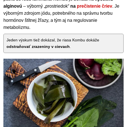
alginovú
– výborný „prostriedok“
na
prečistenie čriev
. Je
výborným zdrojom jódu, potrebného na správnu tvorbu
hormónov štítnej žľazy, a tým aj na regulovanie
metabolizmu.
Jeden výskum tiež dokázal, že riasa Kombu dokáže
odstraňovať zrazeniny v cievach
.