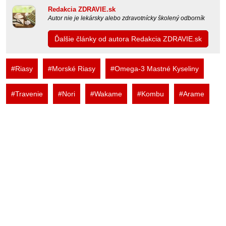
Redakcia ZDRAVIE.sk
Autor nie je lekársky alebo zdravotnícky školený odborník
Ďalšie články od autora Redakcia ZDRAVIE.sk
#Riasy
#Morské Riasy
#Omega-3 Mastné Kyseliny
#Travenie
#Nori
#Wakame
#Kombu
#Arame