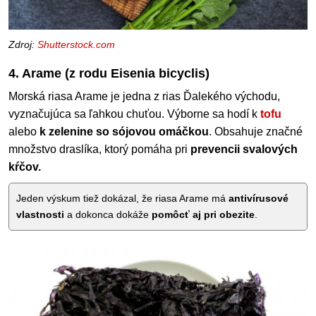
Zdroj:
Shutterstock.com
4. Arame (z rodu Eisenia bicyclis)
Morská riasa Arame je jedna z rias Ďalekého východu,
vyznačujúca sa ľahkou chuťou. Výborne sa hodí k
tofu
alebo
k zelenine so sójovou omáčkou
. Obsahuje značné
množstvo draslíka, ktorý pomáha pri
prevencii svalových
kŕčov.
Jeden výskum tiež dokázal, že riasa Arame má
antivírusové
vlastnosti
a dokonca dokáže
pomôcť aj pri obezite
.