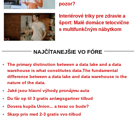
pozor?
Interiérové triky pre zdravie a
šport: Malé domáce telocvične
s multifunkčným nábytkom
NAJČÍTANEJŠIE VO FÓRE
The primary distinction between a data lake and a data
warehouse is what constitutes data.The fundamental
difference between a data lake and data warehouse is the
nature of the data.
Jaké jsou hlavní výhody pronájmu auta
Du får op til 3 gratis anlægsgartner tilbud
Dovera kupila Union... a teraz co bude?
Skarp pris med 2-3 gratis vvs-tilbud