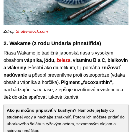
Zdroj:
Shutterstock.com
2. Wakame (z rodu Undaria pinnatifida)
Riasa Wakame je tradičná japonská riasa s vysokým
obsahom
vápnika, jódu,
železa
, vitamínu B a C, bielkovín
a vlákniny.
Pôsobí ako diuretikum, t.j. pomáha
znižovať
nadúvanie
a pôsobí preventívne proti osteoporóze (vďaka
obsahu vápnika a horčíka).
Pigment „fucoxanthin“,
nachádzajúci sa v riase, zlepšuje inzulínovú rezistenciu a
tiež dokáže spaľovať tukové tkanivá.
Ako ju možno pripraviť v kuchyni?
Namočte jej listy do
studenej vody a nechajte zmäknúť. Potom ich môžete pridať do
uhorkového šalátu s ryžovým octom, sezamovým olejom a
sójovou omáčkou.