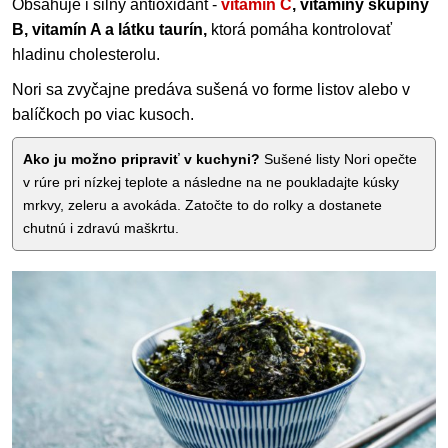
Obsahuje i silný antioxidant -
vitamín C
, vitamíny skupiny
B, vitamín A a látku taurín,
ktorá pomáha kontrolovať
hladinu cholesterolu.
Nori sa zvyčajne predáva sušená vo forme listov alebo v
balíčkoch po viac kusoch.
Ako ju možno pripraviť v kuchyni?
Sušené listy Nori opečte
v rúre pri nízkej teplote a následne na ne poukladajte kúsky
mrkvy, zeleru a avokáda. Zatočte to do rolky a dostanete
chutnú i zdravú maškrtu.