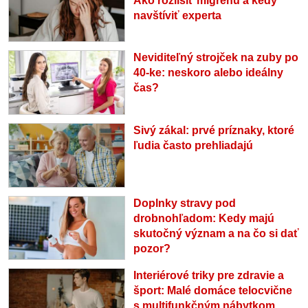
Ako rozlíšiť migrénu a kedy
navštíviť experta
Neviditeľný strojček na zuby po
40-ke: neskoro alebo ideálny
čas?
Sivý zákal: prvé príznaky, ktoré
ľudia často prehliadajú
Doplnky stravy pod
drobnohľadom: Kedy majú
skutočný význam a na čo si dať
pozor?
Interiérové triky pre zdravie a
šport: Malé domáce telocvične
s multifunkčným nábytkom