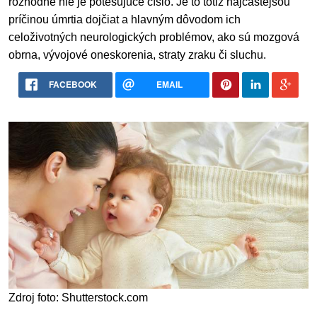
rozhodne nie je potešujúce číslo. Je to totiž najčastejšou
príčinou úmrtia dojčiat a hlavným dôvodom ich
celoživotných neurologických problémov, ako sú mozgová
obrna, vývojové oneskorenia, straty zraku či sluchu.
FACEBOOK
EMAIL
Zdroj foto: Shutterstock.com