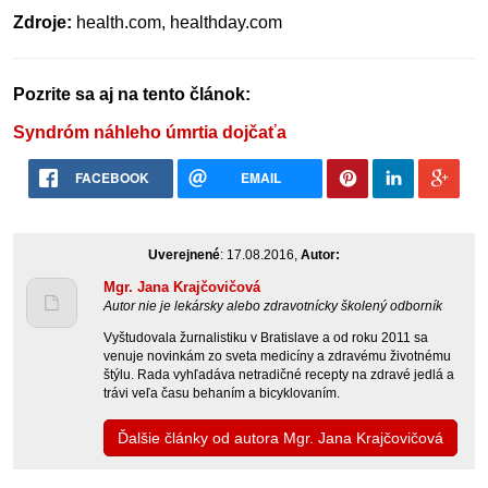
Zdroje:
health.com, healthday.com
Pozrite sa aj na tento článok:
Syndróm náhleho úmrtia dojčaťa
FACEBOOK
EMAIL
Uverejnené
: 17.08.2016,
Autor:
Mgr. Jana Krajčovičová
Autor nie je lekársky alebo zdravotnícky školený odborník
Vyštudovala žurnalistiku v Bratislave a od roku 2011 sa
venuje novinkám zo sveta medicíny a zdravému životnému
štýlu. Rada vyhľadáva netradičné recepty na zdravé jedlá a
trávi veľa času behaním a bicyklovaním.
Ďalšie články od autora Mgr. Jana Krajčovičová