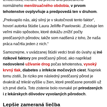
normálneho
menštruačného obdobia
,
v prvom
tehotenstve ovplyvňuje a predpovedá ten v druhom
.
„Prekvapilo nás, aký silný je v skutočnosti tento faktor“,
hovorí autorka štúdie Laura Jelliffe-Pawlowski. „Existuje len
veľmi málo spôsobov, ktoré dokážu znížiť počty
predčasných pôrodov, takže som nadšená z toho, že naša
práca načrtla jeden z nich.“
Samozrejme, v uvádzanej štúdii vedci brali do úvahy aj
iné
rizikové faktory
pre predčasný pôrod, ako napríklad
nedovolené
užívanie drog
počas tehotenstva,
vysoký
krvný tlak
, diabetes
a
infekcie močových ciest
. Napriek
tomu zistili, že riziko pre následný predčasný pôrod je
dvakrát až trikrát vyššie u žien, ktoré predčasne porodili už
ich prvé dieťa. Toto zistenie bolo rovnaké pri
prirodzených
i z lekárskych dôvodov vyvolaných pôrodoch
.
Lepšie zameraná liečba