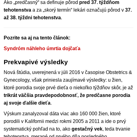
Ako „predčasný“ sa definuje pôrod
pred 37. týždňom
tehotenstva
a za „skorý termín“ lekári označujú pôrod v
37.
až 38. týždni tehotenstva
.
Pozrite sa aj na tento článok:
Syndróm náhleho úmrtia dojčaťa
Prekvapivé výsledky
Nová štúdia, uverejnená v júli 2016 v časopise Obstetrics &
Gynecology, však priniesla zaujímavé výsledky: u žien,
ktoré porodia svoje prvé dieťa o niekoľko týždňov skôr, je až
trikrát väčšia pravdepodobnosť, že predčasne porodia
aj svoje ďalšie dieťa
.
Výskum zanalyzoval dáta viac ako 160 000 žien, ktoré
porodili v Kalifornii medzi rokmi 2005 a 2011 a ide o prvý
systematický pohľad na to, ako
gestačný vek
, teda trvanie
tehotenstva, merané od prvého dňa posledného