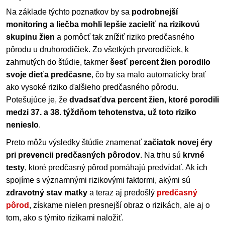
Na základe týchto poznatkov by sa
podrobnejší
monitoring a liečba mohli lepšie zacieliť na rizikovú
skupinu žien
a pomôcť tak znížiť riziko predčasného
pôrodu u druhorodičiek. Zo všetkých prvorodičiek, k
zahrnutých do štúdie, takmer
šesť percent žien porodilo
svoje dieťa predčasne
, čo by sa malo automaticky brať
ako vysoké riziko ďalšieho predčasného pôrodu.
Potešujúce je, že
dvadsaťdva percent žien, ktoré porodili
medzi 37. a 38. týždňom tehotenstva, už toto riziko
nenieslo
.
Preto môžu výsledky štúdie znamenať
začiatok novej éry
pri prevencii predčasných pôrodov
. Na trhu sú
krvné
testy
, ktoré predčasný pôrod pomáhajú predvídať. Ak ich
spojíme s významnými rizikovými faktormi, akými sú
zdravotný stav matky
a teraz aj predošlý
predčasný
pôrod
, získame nielen presnejší obraz o rizikách, ale aj o
tom, ako s týmito rizikami naložiť.