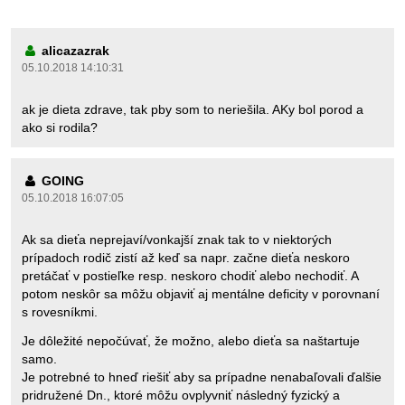
alicazazrak
05.10.2018 14:10:31
ak je dieta zdrave, tak pby som to neriešila. AKy bol porod a
ako si rodila?
GOING
05.10.2018 16:07:05
Ak sa dieťa neprejaví/vonkajší znak tak to v niektorých
prípadoch rodič zistí až keď sa napr. začne dieťa neskoro
pretáčať v postieľke resp. neskoro chodiť alebo nechodiť. A
potom neskôr sa môžu objaviť aj mentálne deficity v porovnaní
s rovesníkmi.
Je dôležité nepočúvať, že možno, alebo dieťa sa naštartuje
samo.
Je potrebné to hneď riešiť aby sa prípadne nenabaľovali ďalšie
pridružené Dn., ktoré môžu ovplyvniť následný fyzický a