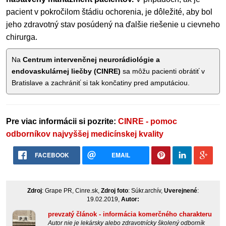
pacient v pokročilom štádiu ochorenia, je dôležité, aby bol
jeho zdravotný stav posúdený na ďalšie riešenie u cievneho
chirurga.
Na
Centrum intervenčnej neurorádiológie a
endovaskulárnej liečby (CINRE)
sa môžu pacienti obrátiť v
Bratislave a zachrániť si tak končatiny pred amputáciou.
Pre viac informácii si pozrite:
CINRE - pomoc
odborníkov najvyššej medicínskej kvality
FACEBOOK
EMAIL
Zdroj
: Grape PR, Cinre.sk,
Zdroj foto
: Súkr.archív,
Uverejnené
:
19.02.2019,
Autor:
prevzatý článok - informácia komerčného charakteru
Autor nie je lekársky alebo zdravotnícky školený odborník