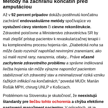
Metódy na záchranu končatín pred
amputáciou
Až v
92 percent prípadov
dokážu postihnutú končatinu
zachrániť
endovaskulárne metódy
spočívajúce vo
vystužení cievy stentom
či
cievne rekonštrukcie.
Zdravotné poisťovne a Ministerstvo zdravotníctva SR by
mali zlepšiť prístup pacientov k revaskularizačnej terapii i
ku komplexnému procesu hojenia rán. „
Diabetická noha sa
môže často rozvinúť napohľad nevinnými zraneniami, ako
sú malé rezné rany, narazenia, otlaky... Práve
včasné
zachytenie zdravotného problému
a správne indikovaná
liečba hojenia rán môže výrazne napomôcť pacientom
stabilizovať ich zdravotný stav a minimalizovať riziká vzniku
ťažkých infikácií na končatinách,“
povedal MUDr. Marián
Rošák MPH, chirurg UNLP v Košiciach.
Problémom na Slovensku je skutočnosť, že
neexistujú
štandardy pre
liečbu tohto ochorenia
a chýba efektívne
nastavený manažment pacientov.
V prípadoch, ak je