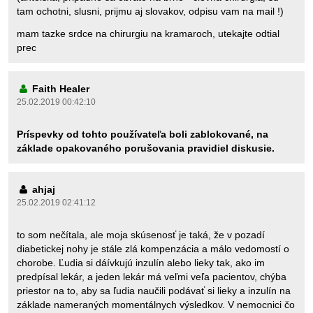
tam ochotni, slusni, prijmu aj slovakov, odpisu vam na mail !)
mam tazke srdce na chirurgiu na kramaroch, utekajte odtial
prec
Faith Healer
25.02.2019 00:42:10
Príspevky od tohto používateľa boli zablokované, na
základe opakovaného porušovania pravidiel diskusie.
ahjaj
25.02.2019 02:41:12
to som nečítala, ale moja skúsenosť je taká, že v pozadí
diabetickej nohy je stále zlá kompenzácia a málo vedomostí o
chorobe. Ľudia si dáívkujú inzulín alebo lieky tak, ako im
predpísal lekár, a jeden lekár má veľmi veľa pacientov, chýba
priestor na to, aby sa ľudia naučili podávať si lieky a inzulín na
základe nameraných momentálnych výsledkov. V nemocnici čo