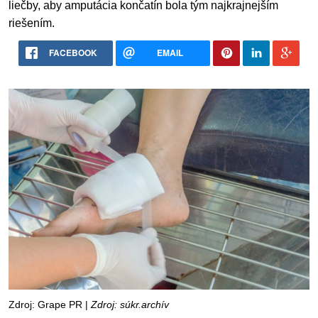
liečby, aby amputácia končatín bola tým najkrajnejším
riešením.
FACEBOOK
EMAIL
Zdroj: Grape PR |
Zdroj: súkr.archív