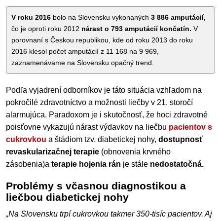
V roku 2016
bolo na Slovensku vykonaných
3 886 amputácií,
čo je oproti roku 2012
nárast o 793 amputácií končatín.
V
porovnaní s Českou republikou, kde od roku 2013 do roku
2016 klesol počet amputácií z 11 168 na 9 969,
zaznamenávame na Slovensku opačný trend.
Podľa vyjadrení odborníkov je táto situácia vzhľadom na
pokročilé zdravotníctvo a možnosti liečby v 21. storočí
alarmujúca. Paradoxom je i skutočnosť, že hoci zdravotné
poisťovne vykazujú nárast výdavkov na liečbu
pacientov s
cukrovkou
a štádiom tzv. diabetickej nohy,
dostupnosť
revaskularizačnej terapie
(obnovenia krvného
zásobenia)a
terapie hojenia rán
je stále
nedostatočná.
Problémy s včasnou diagnostikou a
liečbou diabetickej nohy
„Na Slovensku trpí cukrovkou takmer 350-tisíc pacientov. Aj