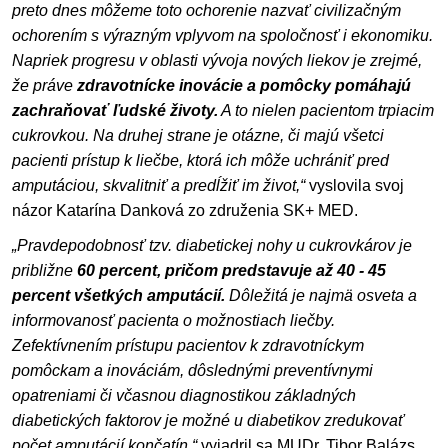
preto dnes môžeme toto ochorenie nazvať civilizačným
ochorením s výrazným vplyvom na spoločnosť i ekonomiku.
Napriek progresu v oblasti vývoja nových liekov je zrejmé,
že práve
zdravotnícke inovácie a pomôcky pomáhajú
zachraňovať ľudské životy.
A to nielen pacientom trpiacim
cukrovkou. Na druhej strane je otázne, či majú všetci
pacienti prístup k liečbe, ktorá ich môže uchrániť pred
amputáciou, skvalitniť a predĺžiť im život,“
vyslovila svoj
názor Katarína Danková zo združenia SK+ MED.
„Pravdepodobnosť tzv. diabetickej nohy u cukrovkárov je
približne
60 percent, pričom predstavuje až 40 - 45
percent všetkých amputácií.
Dôležitá je najmä osveta a
informovanosť pacienta o možnostiach liečby.
Zefektívnením prístupu pacientov k zdravotníckym
pomôckam a inováciám, dôslednými preventívnymi
opatreniami či včasnou diagnostikou základných
diabetických faktorov je možné u diabetikov zredukovať
počet amputácií končatín,“
vyjadril sa MUDr. Tibor Balázs,