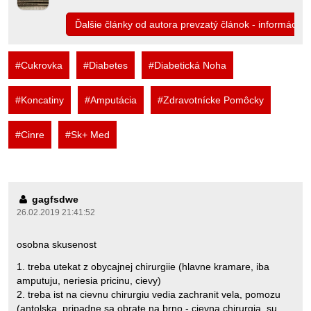
Ďalšie články od autora prevzatý článok - informáci
#Cukrovka
#Diabetes
#Diabetická Noha
#Koncatiny
#Amputácia
#Zdravotnícke Pomôcky
#Cinre
#Sk+ Med
gagfsdwe
26.02.2019 21:41:52
osobna skusenost
1. treba utekat z obycajnej chirurgiie (hlavne kramare, iba
amputuju, neriesia pricinu, cievy)
2. treba ist na cievnu chirurgiu vedia zachranit vela, pomozu
(antolska, pripadne sa obrate na brno - cievna chirurgia, su