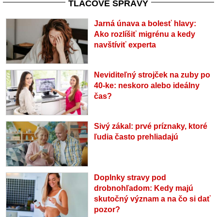
TLAČOVÉ SPRÁVY
Jarná únava a bolesť hlavy:
Ako rozlíšiť migrénu a kedy
navštíviť experta
Neviditeľný strojček na zuby po
40-ke: neskoro alebo ideálny
čas?
Sivý zákal: prvé príznaky, ktoré
ľudia často prehliadajú
Doplnky stravy pod
drobnohľadom: Kedy majú
skutočný význam a na čo si dať
pozor?