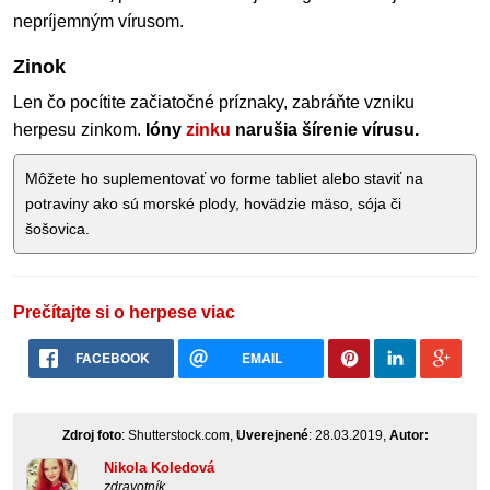
nepríjemným vírusom.
Zinok
Len čo pocítite začiatočné príznaky, zabráňte vzniku
herpesu zinkom.
Ióny
zinku
narušia šírenie vírusu.
Môžete ho suplementovať vo forme tabliet alebo staviť na
potraviny ako sú morské plody, hovädzie mäso, sója či
šošovica.
Prečítajte si o herpese viac
FACEBOOK
EMAIL
Zdroj foto
: Shutterstock.com,
Uverejnené
: 28.03.2019,
Autor:
Nikola Koledová
zdravotník