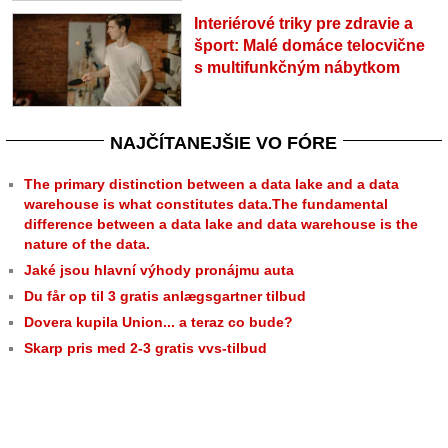
Interiérové triky pre zdravie a
šport: Malé domáce telocvične
s multifunkčným nábytkom
NAJČÍTANEJŠIE VO FÓRE
The primary distinction between a data lake and a data
warehouse is what constitutes data.The fundamental
difference between a data lake and data warehouse is the
nature of the data.
Jaké jsou hlavní výhody pronájmu auta
Du får op til 3 gratis anlægsgartner tilbud
Dovera kupila Union... a teraz co bude?
Skarp pris med 2-3 gratis vvs-tilbud