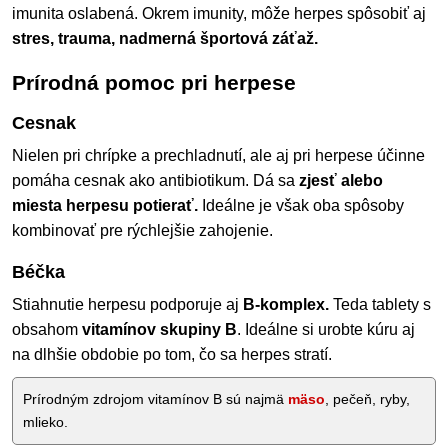
imunita oslabená. Okrem imunity, môže herpes spôsobiť aj
stres, trauma, nadmerná športová záťaž.
Prírodná pomoc pri herpese
Cesnak
Nielen pri chrípke a prechladnutí, ale aj pri herpese účinne
pomáha cesnak ako antibiotikum. Dá sa
zjesť alebo
miesta herpesu potierať.
Ideálne je však oba spôsoby
kombinovať pre rýchlejšie zahojenie.
Béčka
Stiahnutie herpesu podporuje aj
B-komplex.
Teda tablety s
obsahom
vitamínov skupiny B
. Ideálne si urobte kúru aj
na dlhšie obdobie po tom, čo sa herpes stratí.
Prírodným zdrojom vitamínov B sú najmä
mäso
, pečeň, ryby,
mlieko.