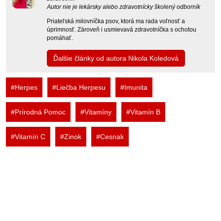
Autor nie je lekársky alebo zdravotnícky školený odborník
Priateľská milovníčka psov, ktorá ma rada voľnosť a
úprimnosť. Zároveň i usmievavá zdravotníčka s ochotou
pomáhať.
Ďalšie články od autora Nikola Koledová
#Herpes
#Liečba Herpesu
#Imunita
#Prírodná Pomoc
#Vitamíny
#Vitamín B
#Vitamín C
#Zinok
#Cesnak