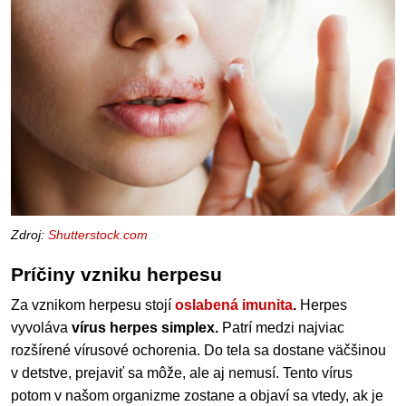
Zdroj:
Shutterstock.com
Príčiny vzniku herpesu
Za vznikom herpesu stojí
oslabená imunita
.
Herpes
vyvoláva
vírus herpes simplex.
Patrí medzi najviac
rozšírené vírusové ochorenia. Do tela sa dostane väčšinou
v detstve, prejaviť sa môže, ale aj nemusí. Tento vírus
potom v našom organizme zostane a objaví sa vtedy, ak je