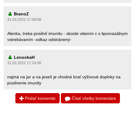
BranoZ
31.03.2022 17:08:08
Alenka, treba posilniť imunitu - skúste vitamín c s lipomazálnym
vstrebávaním -odkaz odstránený-
LenockaH
31.03.2022 17:24:06
najmä na jar a na jeseň je vhodné brať výživové doplnky na
posilnenie imunity
Pridať komentár
Čítať všetky komentáre