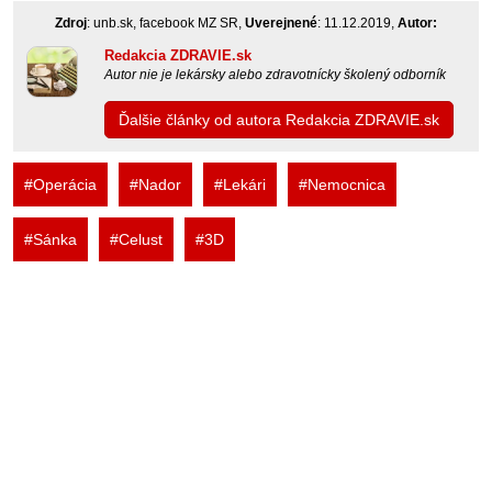
Zdroj
: unb.sk, facebook MZ SR,
Uverejnené
: 11.12.2019,
Autor:
Redakcia ZDRAVIE.sk
Autor nie je lekársky alebo zdravotnícky školený odborník
Ďalšie články od autora Redakcia ZDRAVIE.sk
#Operácia
#Nador
#Lekári
#Nemocnica
#Sánka
#Celust
#3D