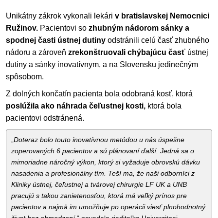
Unikátny zákrok vykonali lekári
v bratislavskej Nemocnici
Ružinov.
Pacientovi so
zhubným nádorom sánky a
spodnej časti ústnej dutiny
odstránili celú časť zhubného
nádoru a zároveň
zrekonštruovali chýbajúcu časť
ústnej
dutiny a sánky inovatívnym, a na Slovensku jedinečným
spôsobom.
Z dolných končatín pacienta bola odobraná kosť, ktorá
poslúžila ako náhrada čeľustnej kosti,
ktorá bola
pacientovi odstránená.
„
Doteraz bolo touto inovatívnou metódou u nás úspešne
zoperovaných 6 pacientov a sú plánovaní ďalší. Jedná sa o
mimoriadne náročný výkon, ktorý si vyžaduje obrovskú dávku
nasadenia a profesionálny tím. Teší ma, že naši odborníci z
Kliniky ústnej, čeľustnej a tvárovej chirurgie LF UK a UNB
pracujú s takou zanietenosťou, ktorá má veľký prínos pre
pacientov a najmä im umožňuje po operácii viesť plnohodnotný