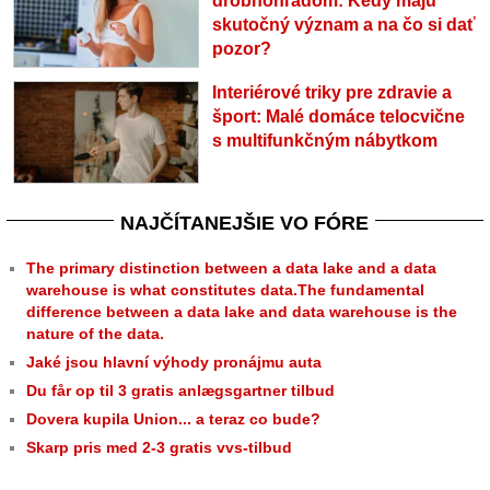
drobnohľadom: Kedy majú
skutočný význam a na čo si dať
pozor?
Interiérové triky pre zdravie a
šport: Malé domáce telocvične
s multifunkčným nábytkom
NAJČÍTANEJŠIE VO FÓRE
The primary distinction between a data lake and a data
warehouse is what constitutes data.The fundamental
difference between a data lake and data warehouse is the
nature of the data.
Jaké jsou hlavní výhody pronájmu auta
Du får op til 3 gratis anlægsgartner tilbud
Dovera kupila Union... a teraz co bude?
Skarp pris med 2-3 gratis vvs-tilbud