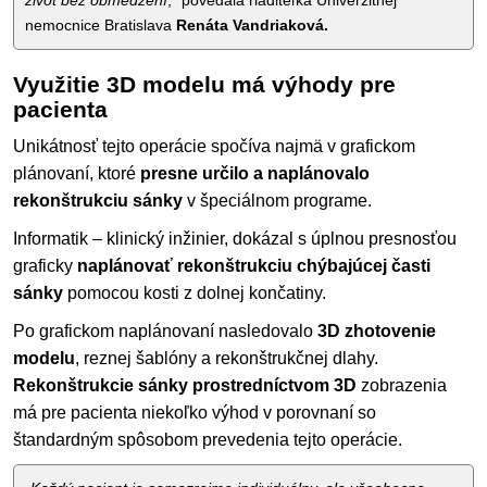
život bez obmedzení
,“ povedala riaditeľka Univerzitnej
nemocnice Bratislava
Renáta Vandriaková.
Využitie 3D modelu má výhody pre
pacienta
Unikátnosť tejto operácie spočíva najmä v grafickom
plánovaní, ktoré
presne určilo a naplánovalo
rekonštrukciu sánky
v špeciálnom programe.
Informatik – klinický inžinier, dokázal s úplnou presnosťou
graficky
naplánovať rekonštrukciu chýbajúcej časti
sánky
pomocou kosti z dolnej končatiny.
Po grafickom naplánovaní nasledovalo
3D zhotovenie
modelu
, reznej šablóny a rekonštrukčnej dlahy.
Rekonštrukcie sánky prostredníctvom 3D
zobrazenia
má pre pacienta niekoľko výhod v porovnaní so
štandardným spôsobom prevedenia tejto operácie.