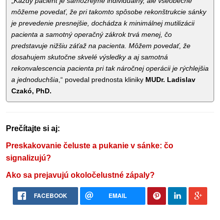
„
Každý pacient je samozrejme individuálny, ale všeobecne
môžeme povedať, že pri takomto spôsobe rekonštrukcie sánky
je prevedenie presnejšie, dochádza k minimálnej mutilizácii
pacienta a samotný operačný zákrok trvá menej, čo
predstavuje nižšiu záťaž na pacienta. Môžem povedať, že
dosahujem skutočne skvelé výsledky a aj samotná
rekonvalescencia pacienta pri tak náročnej operácii je rýchlejšia
a jednoduchšia
,“ povedal prednosta kliniky
MUDr. Ladislav
Czakó, PhD.
Prečítajte si aj:
Preskakovanie čeluste a pukanie v sánke: čo
signalizujú?
Ako sa prejavujú okoločelustné zápaly?
FACEBOOK
EMAIL