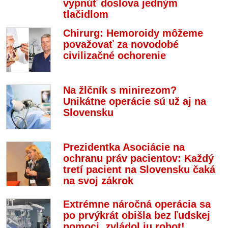
vypnúť doslova jedným
tlačidlom
Chirurg: Hemoroidy môžeme
považovať za novodobé
civilizačné ochorenie
Na žlčník s minirezom?
Unikátne operácie sú už aj na
Slovensku
Prezidentka Asociácie na
ochranu práv pacientov: Každý
tretí pacient na Slovensku čaká
na svoj zákrok
Extrémne náročná operácia sa
po prvýkrát obišla bez ľudskej
pomoci, zvládol ju robot!