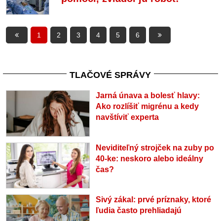
1
2
3
4
5
6
TLAČOVÉ SPRÁVY
Jarná únava a bolesť hlavy:
Ako rozlíšiť migrénu a kedy
navštíviť experta
Neviditeľný strojček na zuby po
40-ke: neskoro alebo ideálny
čas?
Sivý zákal: prvé príznaky, ktoré
ľudia často prehliadajú