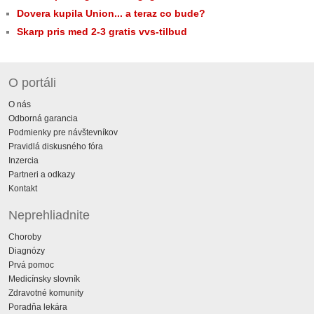
Dovera kupila Union... a teraz co bude?
Skarp pris med 2-3 gratis vvs-tilbud
O portáli
O nás
Odborná garancia
Podmienky pre návštevníkov
Pravidlá diskusného fóra
Inzercia
Partneri a odkazy
Kontakt
Neprehliadnite
Choroby
Diagnózy
Prvá pomoc
Medicínsky slovník
Zdravotné komunity
Poradňa lekára