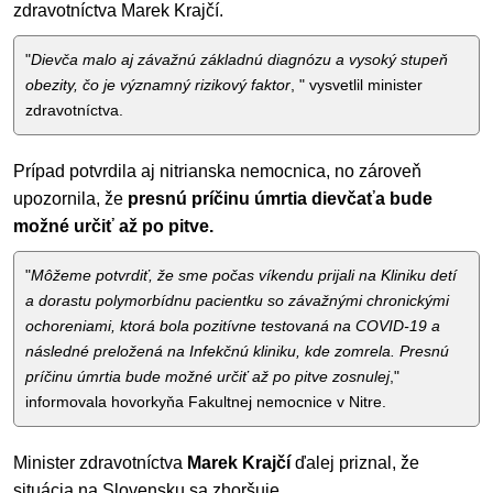
zdravotníctva Marek Krajčí.
"
Dievča malo aj závažnú základnú diagnózu a vysoký stupeň
obezity, čo je významný rizikový faktor
, " vysvetlil minister
zdravotníctva.
Prípad potvrdila aj nitrianska nemocnica, no zároveň
upozornila, že
presnú príčinu úmrtia dievčaťa bude
možné určiť až po pitve.
"
Môžeme potvrdiť, že sme počas víkendu prijali na Kliniku detí
a dorastu polymorbídnu pacientku so závažnými chronickými
ochoreniami, ktorá bola pozitívne testovaná na COVID-19 a
následné preložená na Infekčnú kliniku, kde zomrela. Presnú
príčinu úmrtia bude možné určiť až po pitve zosnulej
,"
informovala hovorkyňa Fakultnej nemocnice v Nitre.
Minister zdravotníctva
Marek Krajčí
ďalej priznal, že
situácia na Slovensku sa zhoršuje.