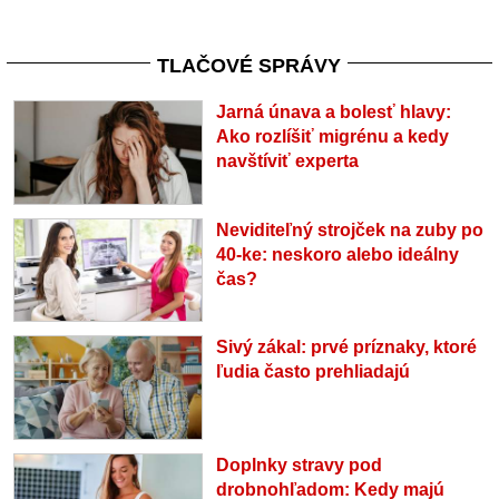
TLAČOVÉ SPRÁVY
Jarná únava a bolesť hlavy:
Ako rozlíšiť migrénu a kedy
navštíviť experta
Neviditeľný strojček na zuby po
40-ke: neskoro alebo ideálny
čas?
Sivý zákal: prvé príznaky, ktoré
ľudia často prehliadajú
Doplnky stravy pod
drobnohľadom: Kedy majú