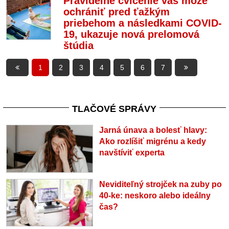
Pravidelné cvičenie vás môže
ochrániť pred ťažkým
priebehom a následkami COVID-
19, ukazuje nová prelomová
štúdia
1
2
3
4
5
6
7
TLAČOVÉ SPRÁVY
Jarná únava a bolesť hlavy:
Ako rozlíšiť migrénu a kedy
navštíviť experta
Neviditeľný strojček na zuby po
40-ke: neskoro alebo ideálny
čas?