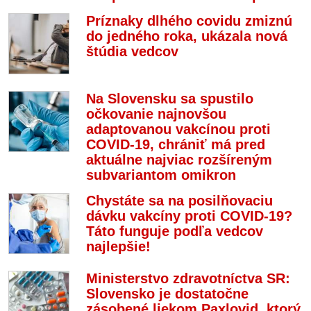
Príznaky dlhého covidu zmiznú
do jedného roka, ukázala nová
štúdia vedcov
Na Slovensku sa spustilo
očkovanie najnovšou
adaptovanou vakcínou proti
COVID-19, chrániť má pred
aktuálne najviac rozšíreným
subvariantom omikron
Chystáte sa na posilňovaciu
dávku vakcíny proti COVID-19?
Táto funguje podľa vedcov
najlepšie!
Ministerstvo zdravotníctva SR:
Slovensko je dostatočne
zásobené liekom Paxlovid, ktorý