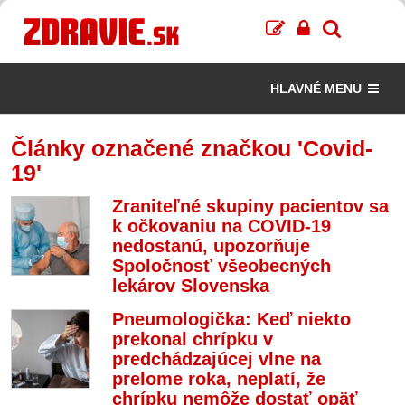
HLAVNÉ MENU
Články označené značkou 'Covid-
19'
Zraniteľné skupiny pacientov sa
k očkovaniu na COVID-19
nedostanú, upozorňuje
Spoločnosť všeobecných
lekárov Slovenska
Pneumologička: Keď niekto
prekonal chrípku v
predchádzajúcej vlne na
prelome roka, neplatí, že
chrípku nemôže dostať opäť