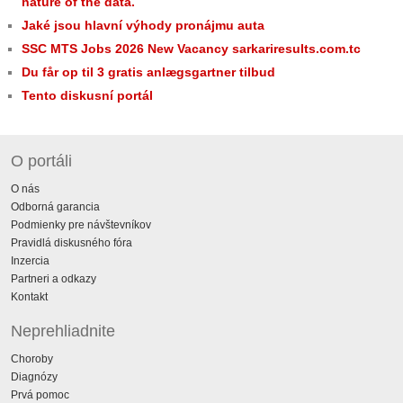
nature of the data.
Jaké jsou hlavní výhody pronájmu auta
SSC MTS Jobs 2026 New Vacancy sarkariresults.com.tc
Du får op til 3 gratis anlægsgartner tilbud
Tento diskusní portál
O portáli
O nás
Odborná garancia
Podmienky pre návštevníkov
Pravidlá diskusného fóra
Inzercia
Partneri a odkazy
Kontakt
Neprehliadnite
Choroby
Diagnózy
Prvá pomoc