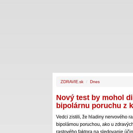
ZDRAVIE.sk
Dnes
Nový test by mohol d
bipolárnu poruchu z k
Vedci zistili, že hladiny nervového r
bipolárnou poruchou, ako u zdravých
rastového faktora na sledovanie účin