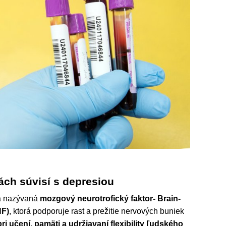
ch súvisí s depresiou
na nazývaná
mozgový neurotrofický faktor- Brain-
NF)
, ktorá podporuje rast a prežitie nervových buniek
i učení, pamäti a udržiavaní flexibility ľudského