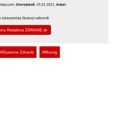
today.com,
Uverejnené
: 25.01.2021,
Autor:
bo zdravotnícky školený odborník
utora Redakcia ZDRAVIE.sk
#Dusevne Zdravie
#Mozog