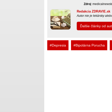
Zdroj
: medicalnews
Redakcia ZDRAVIE.sk
Autor nie je lekársky ale
Ďalšie články od a
#Depresia
#Bipolárna Porucha