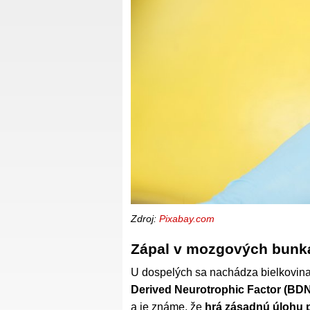
Zdroj:
Pixabay.com
Zápal v mozgových bunká
U dospelých sa nachádza bielkovi
Derived Neurotrophic Factor (BD
a je známe, že
hrá zásadnú úlohu pr