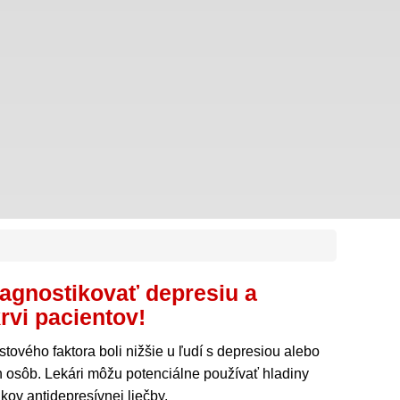
iagnostikovať depresiu a
rvi pacientov!
astového faktora boli nižšie u ľudí s depresiou alebo
 osôb. Lekári môžu potenciálne používať hladiny
kov antidepresívnej liečby.