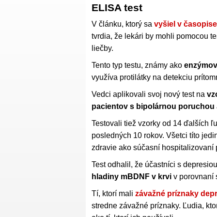
ELISA test
V článku, ktorý sa
vyšiel v časopis
tvrdia, že lekári by mohli pomocou t
liečby.
Tento typ testu, známy ako
enzýmovo
využíva protilátky na detekciu prítom
Vedci aplikovali svoj nový test na
vz
pacientov s bipolárnou poruchou
Testovali tiež vzorky od 14 ďalších
posledných 10 rokov. Všetci títo jedi
zdravie ako súčasní hospitalizovaní 
Test odhalil, že účastníci s depresi
hladiny mBDNF v krvi
v porovnaní 
Tí, ktorí mali
závažné príznaky depr
stredne závažné príznaky. Ľudia, ktor