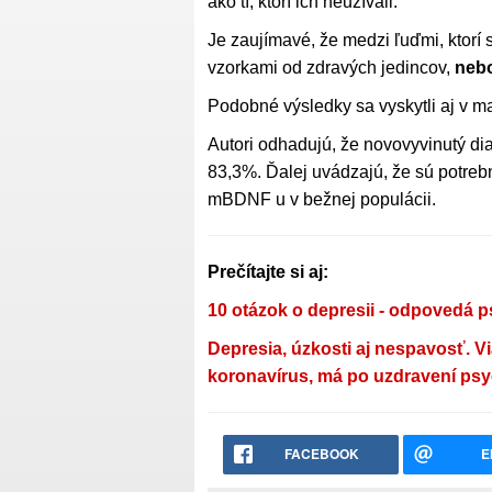
ako tí, ktorí ich neužívali.
Je zaujímavé, že medzi ľuďmi, ktorí 
vzorkami od zdravých jedincov,
nebo
Podobné výsledky sa vyskytli aj v m
Autori odhadujú, že novovyvinutý diag
83,3%. Ďalej uvádzajú, že sú potrebn
mBDNF u v bežnej populácii.
Prečítajte si aj:
10 otázok o depresii - odpovedá 
Depresia, úzkosti aj nespavosť. Vi
koronavírus, má po uzdravení ps
FACEBOOK
E