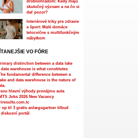
drobnohľadom: Kedy majú
skutočný význam a na čo si
dať pozor?
Interiérové triky pre zdravie
a šport: Malé domáce
telocvične s multifunkčným
nábytkom
ÍTANEJŠIE VO FÓRE
rimary distinction between a data lake
 data warehouse is what constitutes
The fundamental difference between a
lake and data warehouse is the nature of
ata.
jsou hlavní výhody pronájmu auta
MTS Jobs 2026 New Vacancy
riresults.com.tc
r op til 3 gratis anlægsgartner tilbud
 diskusní portál