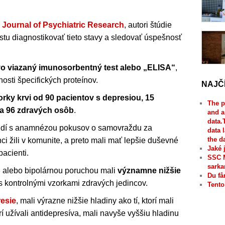
e Journal of Psychiatric Research
, autori štúdie
estu diagnostikovať tieto stavy a sledovať úspešnosť
 viazaný imunosorbentný test alebo „ELISA“
,
nosti špecifických proteínov.
NAJČ
orky krvi od 90 pacientov s depresiou, 15
The p
 a 96 zdravých osôb
.
and a
data.
 ľudí s anamnézou pokusov o samovraždu za
data 
the d
nci žili v komunite, a preto mali mať lepšie duševné
Jaké 
pacienti.
SSC 
sarka
ou alebo bipolárnou poruchou mali
významne nižšie
Du få
s kontrolnými vzorkami zdravých jedincov.
Tento
esie
, mali výrazne nižšie hladiny ako tí, ktorí mali
í užívali antidepresíva, mali navyše vyššiu hladinu