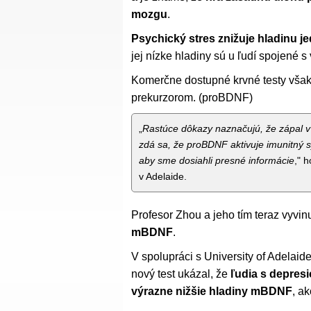
mozgu
.
Psychický stres znižuje hladinu je
jej nízke hladiny sú u ľudí spojené 
Komerčne dostupné krvné testy však
prekurzorom. (proBDNF)
„
Rastúce dôkazy naznačujú, že zápal 
zdá sa, že proBDNF aktivuje imunitný 
aby sme dosiahli presné informácie
," 
v Adelaide.
Profesor Zhou a jeho tím teraz vyvin
mBDNF
.
V spolupráci s University of Adelai
nový test ukázal, že
ľudia s depres
výrazne nižšie hladiny mBDNF
, ak