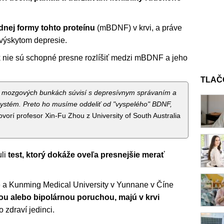
dnej formy tohto proteínu
(mBDNF) v krvi, a práve
s výskytom depresie.
 nie sú schopné presne rozlíšiť medzi mBDNF a jeho
TLAČ
v mozgových bunkách súvisí s depresívnym správaním a
systém. Preto ho musíme oddeliť od "vyspelého" BDNF,
hovorí profesor Xin-Fu Zhou z University of South Australia
uli
test, ktorý dokáže oveľa presnejšie merať
de a Kunming Medical University v Yunnane v Číne
iou alebo bipolárnou poruchou, majú v krvi
o zdraví jedinci.