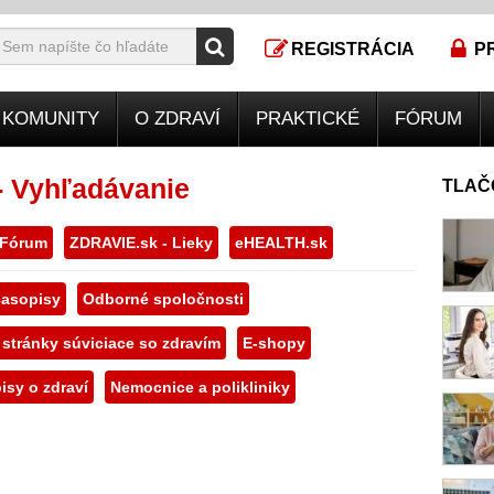
REGISTRÁCIA
P
KOMUNITY
O ZDRAVÍ
PRAKTICKÉ
FÓRUM
- Vyhľadávanie
TLAČ
 Fórum
ZDRAVIE.sk - Lieky
eHEALTH.sk
asopisy
Odborné spoločnosti
 stránky súviciace so zdravím
E-shopy
isy o zdraví
Nemocnice a polikliniky