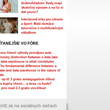
drobnohľadom: Kedy majú
skutočný význam a na čo si
dať pozor?
Interiérové triky pre zdravie
a šport: Malé domáce
telocvične s multifunkčným
nábytkom
ÍTANEJŠIE VO FÓRE
jsou hlavní výhody pronájmu auta
rimary distinction between a data lake
 data warehouse is what constitutes
The fundamental difference between a
lake and data warehouse is the nature of
ata.
r op til 3 gratis anlægsgartner tilbud
a kupila Union... a teraz co bude?
 pris med 2-3 gratis vvs-tilbud
IE.sk na sociálnych sieťach