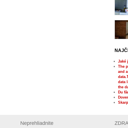
NAJČ
Jaké 
The p
and a
data.
data 
the d
Du få
Dover
Skarp
Neprehliadnite
ZDRAV