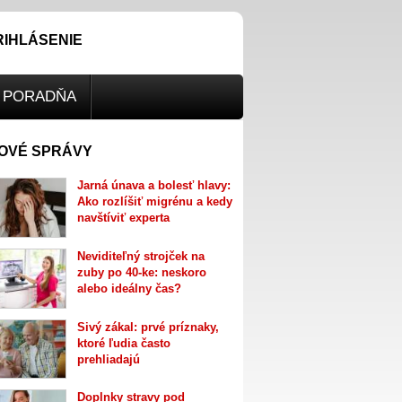
RIHLÁSENIE
PORADŇA
OVÉ SPRÁVY
Jarná únava a bolesť hlavy:
Ako rozlíšiť migrénu a kedy
navštíviť experta
Neviditeľný strojček na
zuby po 40-ke: neskoro
alebo ideálny čas?
Sivý zákal: prvé príznaky,
ktoré ľudia často
prehliadajú
Doplnky stravy pod