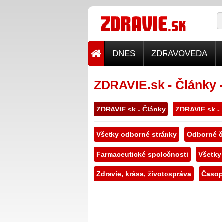
DNES
ZDRAVOVEDA
ZDRAVIE.sk - Články 
ZDRAVIE.sk - Články
ZDRAVIE.sk -
Všetky odborné stránky
Odborné č
Farmaceutické spoločnosti
Všetky
Zdravie, krása, životospráva
Časop