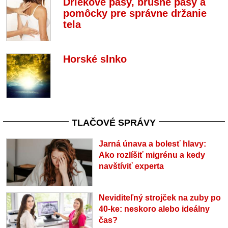
Driekové pásy, brušné pásy a
pomôcky pre správne držanie
tela
Horské slnko
TLAČOVÉ SPRÁVY
Jarná únava a bolesť hlavy:
Ako rozlíšiť migrénu a kedy
navštíviť experta
Neviditeľný strojček na zuby po
40-ke: neskoro alebo ideálny
čas?