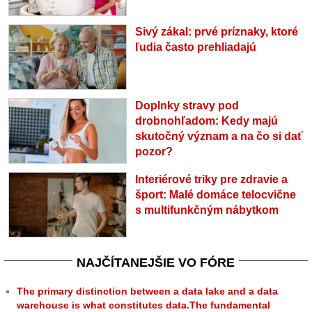
Sivý zákal: prvé príznaky, ktoré
ľudia často prehliadajú
Doplnky stravy pod
drobnohľadom: Kedy majú
skutočný význam a na čo si dať
pozor?
Interiérové triky pre zdravie a
šport: Malé domáce telocvične
s multifunkčným nábytkom
NAJČÍTANEJŠIE VO FÓRE
The primary distinction between a data lake and a data
warehouse is what constitutes data.The fundamental