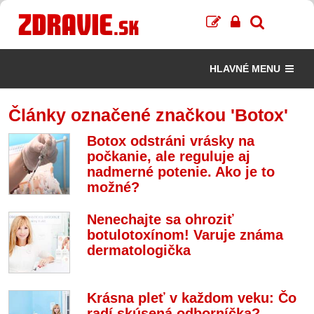
HLAVNÉ MENU
Články označené značkou 'Botox'
Botox odstráni vrásky na
počkanie, ale reguluje aj
nadmerné potenie. Ako je to
možné?
Nenechajte sa ohroziť
botulotoxínom! Varuje známa
dermatologička
Krásna pleť v každom veku: Čo
radí skúsená odborníčka?