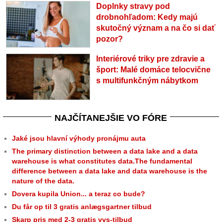
Doplnky stravy pod
drobnohľadom: Kedy majú
skutočný význam a na čo si dať
pozor?
Interiérové triky pre zdravie a
šport: Malé domáce telocvične
s multifunkčným nábytkom
NAJČÍTANEJŠIE VO FÓRE
Jaké jsou hlavní výhody pronájmu auta
The primary distinction between a data lake and a data
warehouse is what constitutes data.The fundamental
difference between a data lake and data warehouse is the
nature of the data.
Dovera kupila Union... a teraz co bude?
Du får op til 3 gratis anlægsgartner tilbud
Skarp pris med 2-3 gratis vvs-tilbud