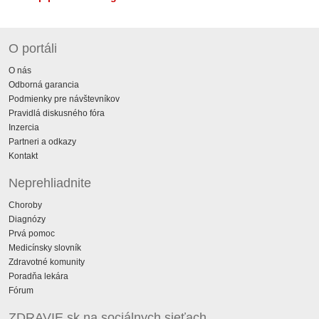
O portáli
O nás
Odborná garancia
Podmienky pre návštevníkov
Pravidlá diskusného fóra
Inzercia
Partneri a odkazy
Kontakt
Neprehliadnite
Choroby
Diagnózy
Prvá pomoc
Medicínsky slovník
Zdravotné komunity
Poradňa lekára
Fórum
ZDRAVIE.sk na sociálnych sieťach