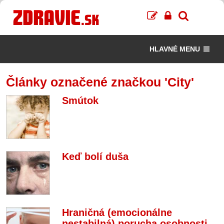
HLAVNÉ MENU
Články označené značkou 'City'
Smútok
Keď bolí duša
Hraničná (emocionálne
nestabilná) porucha osobnosti