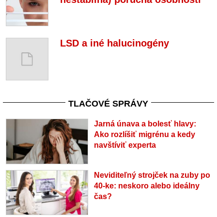
LSD a iné halucinogény
TLAČOVÉ SPRÁVY
Jarná únava a bolesť hlavy:
Ako rozlíšiť migrénu a kedy
navštíviť experta
Neviditeľný strojček na zuby po
40-ke: neskoro alebo ideálny
čas?