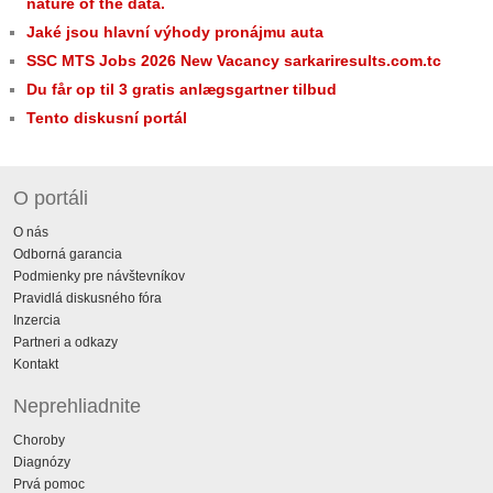
nature of the data.
Jaké jsou hlavní výhody pronájmu auta
SSC MTS Jobs 2026 New Vacancy sarkariresults.com.tc
Du får op til 3 gratis anlægsgartner tilbud
Tento diskusní portál
O portáli
O nás
Odborná garancia
Podmienky pre návštevníkov
Pravidlá diskusného fóra
Inzercia
Partneri a odkazy
Kontakt
Neprehliadnite
Choroby
Diagnózy
Prvá pomoc