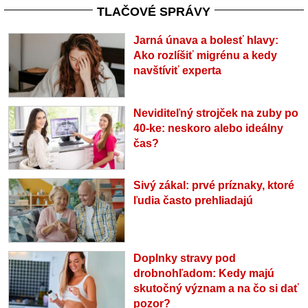
TLAČOVÉ SPRÁVY
Jarná únava a bolesť hlavy:
Ako rozlíšiť migrénu a kedy
navštíviť experta
Neviditeľný strojček na zuby po
40-ke: neskoro alebo ideálny
čas?
Sivý zákal: prvé príznaky, ktoré
ľudia často prehliadajú
Doplnky stravy pod
drobnohľadom: Kedy majú
skutočný význam a na čo si dať
pozor?