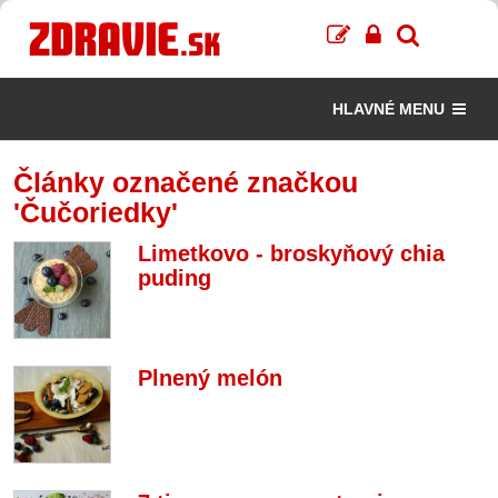
HLAVNÉ MENU
Články označené značkou
'Čučoriedky'
Limetkovo - broskyňový chia
puding
Plnený melón