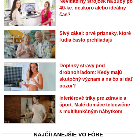
Neviditeľný strojček na zuby po
40-ke: neskoro alebo ideálny
čas?
Sivý zákal: prvé príznaky, ktoré
ľudia často prehliadajú
Doplnky stravy pod
drobnohľadom: Kedy majú
skutočný význam a na čo si dať
pozor?
Interiérové triky pre zdravie a
šport: Malé domáce telocvične
s multifunkčným nábytkom
NAJČÍTANEJŠIE VO FÓRE