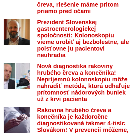
čreva, riešenie máme pritom
priamo pred očami
Prezident Slovenskej
gastroenterologickej
spoločnosti: Kolonoskopiu
vieme urobiť aj bezbolestne, ale
poisťovne ju pacientovi
neuhradia
Nová diagnostika rakoviny
hrubého čreva a konečníka!
Nepríjemnú kolonoskopiu môže
nahradiť metóda, ktorá odhaľuje
prítomnosť nádorových buniek
už z krvi pacienta
Rakovina hrubého čreva a
konečníka je každoročne
diagnostikovaná takmer 4-tisíc
Slovákom! V prevencii môžeme,