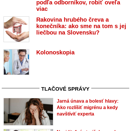
podľa odborníkov, robiť oveľa
viac
Rakovina hrubého čreva a
konečníka: ako sme na tom s jej
liečbou na Slovensku?
Kolonoskopia
TLAČOVÉ SPRÁVY
Jarná únava a bolesť hlavy:
Ako rozlíšiť migrénu a kedy
navštíviť experta