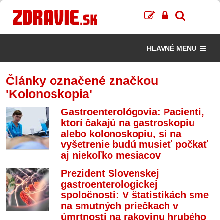
HLAVNÉ MENU
Články označené značkou
'Kolonoskopia'
Gastroenterológovia: Pacienti,
ktorí čakajú na gastroskopiu
alebo kolonoskopiu, si na
vyšetrenie budú musieť počkať
aj niekoľko mesiacov
Prezident Slovenskej
gastroenterologickej
spoločnosti: V štatistikách sme
na smutných priečkach v
úmrtnosti na rakovinu hrubého